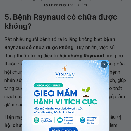
uy tín để được thăm khám
5. Bệnh Raynaud có chữa được
không?
Rất nhiều người bệnh tỏ ra lo lắng không biết
bệnh
Raynaud có chữa được không
. Tuy nhiên, việc sử
dụng thuốc trong điều trị
hội chứng Raynaud
còn phụ
thuộc vào thời gian, tần suất, mức độ nghiêm trọng của
×
hội chứng Raynaud. Bác sĩ thường chỉ định cho bệnh
nhân sử dụng các thuốc có tính chất co giãn mạch, giúp
tăng cường sự lưu thông máu và làm ngưng sự co thắt
mạch máu nhỏ ở ngoại biên của người bệnh để giúp làm
giảm các triệu chứng của Raynaud.
Hiện nay, có nhiều loại thuốc được sử dụng để điều trị
hội chứng Raynaud tím tái đầu chi
như: Thuốc làm