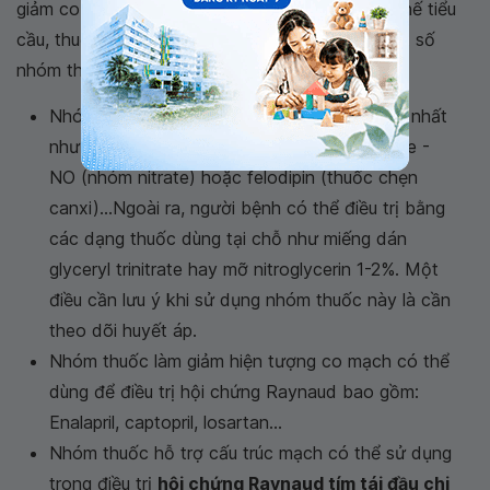
giảm co mạch, thuốc làm giãn mạch, thuốc ức chế tiểu
cầu, thuốc ảnh hưởng đến cấu trúc mạch và một số
nhóm thuốc sinh học....
Nhóm thuốc giãn mạch thường hay sử dụng nhất
như diltiazem, nifedipin, amlodipin, nitric oxide -
NO (nhóm nitrate) hoặc felodipin (thuốc chẹn
canxi)...Ngoài ra, người bệnh có thể điều trị bằng
các dạng thuốc dùng tại chỗ như miếng dán
glyceryl trinitrate hay mỡ nitroglycerin 1-2%. Một
điều cần lưu ý khi sử dụng nhóm thuốc này là cần
theo dõi huyết áp.
Nhóm thuốc làm giảm hiện tượng co mạch có thể
dùng để điều trị hội chứng Raynaud bao gồm:
Enalapril, captopril, losartan...
Nhóm thuốc hỗ trợ cấu trúc mạch có thể sử dụng
trong điều trị
hội chứng Raynaud tím tái đầu chi