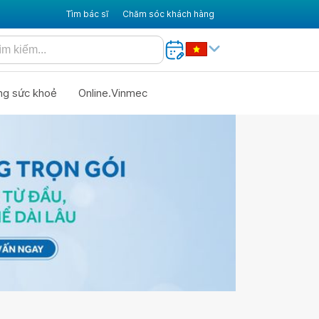
Tìm bác sĩ
Chăm sóc khách hàng
ng sức khoẻ
Online.Vinmec