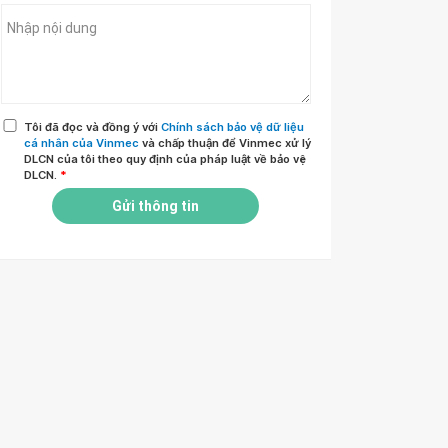
Tôi đã đọc và đồng ý với
Chính sách bảo vệ dữ liệu
cá nhân của Vinmec
và chấp thuận để Vinmec xử lý
DLCN của tôi theo quy định của pháp luật về bảo vệ
DLCN.
*
Gửi thông tin