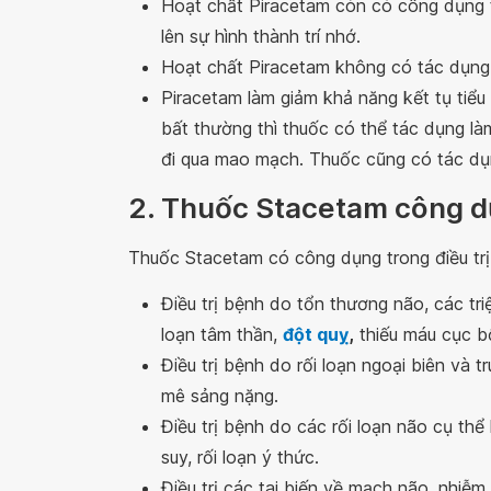
Hoạt chất Piracetam còn có công dụng t
lên sự hình thành trí nhớ.
Hoạt chất Piracetam không có tác dụng g
Piracetam làm giảm khả năng kết tụ tiể
bất thường thì thuốc có thể tác dụng l
đi qua mao mạch. Thuốc cũng có tác dụn
2. Thuốc Stacetam công dụ
Thuốc Stacetam có công dụng trong điều trị
Điều trị bệnh do tổn thương não, các t
loạn tâm thần,
đột quỵ
,
thiếu máu cục b
Điều trị bệnh do rối loạn ngoại biên và 
mê sảng nặng.
Điều trị bệnh do các rối loạn não cụ thể 
suy, rối loạn ý thức.
Điều trị các tai biến về mạch não, nhi