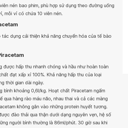
iên nén bao phim, phù hợp sử dụng theo đường uống
ỉ, mỗi vỉ có chứa 10 viên nén.
iracetam
có tác dụng cải thiện khả năng chuyển hóa của tế bào
 Piracetam
g được hấp thu nhanh chóng và hầu như hoàn toàn
chất đạt xấp xỉ 100%. Khả năng hấp thu của loại
ng thời gian dài ngày.
ng bình khoảng 0,6l/kg. Hoạt chất Piracetam ngấm
hể qua hàng rào máu não, nhau thai và cả các màng
iracetam không gắn vào những protein huyết tương.
 được đào thải qua thận dưới dạng nguyên vẹn, hệ số
ững người bình thường là 86ml/phút. 30 giờ sau khi