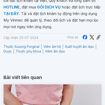
Để đặt lịch khám tại viện, Quý khách vui lòng bấm số
HOTLINE
, đặt mua
GÓI DỊCH VỤ
hoặc đặt lịch trực tiếp
TẠI ĐÂY
. Tải và đặt lịch khám tự động trên ứng dụng
My Vinmec để quản lý, theo dõi lịch và đặt hẹn mọi lúc
mọi nơi ngay trên ứng dụng.
Chia sẻ
Cập nhật: 22-07-2024
Thuốc Susung Porginal
Viêm âm hộ
Xuất huyết âm đạo
Dược
Thuốc phụ khoa
Viêm âm đạo
Bài viết liên quan