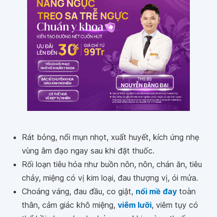
Rát bỏng, nổi mụn nhọt, xuất huyết, kích ứng nhẹ
vùng âm đạo ngay sau khi đặt thuốc.
Rối loạn tiêu hóa như buồn nôn, nôn, chán ăn, tiêu
chảy, miệng có vị kim loại, đau thượng vị, ói mửa.
Choáng váng, đau đầu, co giật,
nổi mề đay
toàn
thân, cảm giác khô miệng,
viêm lưỡi
, viêm tụy có