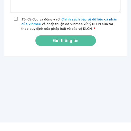
Tôi đã đọc và đồng ý với
Chính sách bảo vệ dữ liệu cá nhân
của Vinmec
và chấp thuận để Vinmec xử lý DLCN của tôi
theo quy định của pháp luật về bảo vệ DLCN.
*
Gửi thông tin