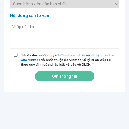
Nội dung cần tư vấn
Tôi đã đọc và đồng ý với
Chính sách bảo vệ dữ liệu cá nhân
của Vinmec
và chấp thuận để Vinmec xử lý DLCN của tôi
theo quy định của pháp luật về bảo vệ DLCN.
*
Gửi thông tin