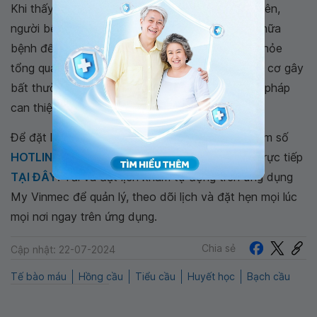
Khi thấy cơ thể có những dấu hiệu bất thường trên,
người bệnh nên chủ động tới cơ sở y tế khám chữa
bệnh để được xét nghiệm máu. Nên khám sức khỏe
tổng quát định kỳ nhằm phát hiện sớm các nguy cơ gây
bất thường các thành phần của máu để có biện pháp
can thiệp kịp thời.
Để đặt lịch khám tại viện, Quý khách vui lòng bấm số
HOTLINE
, đặt mua
GÓI DỊCH VỤ
hoặc đặt lịch trực tiếp
TẠI ĐÂY
. Tải và đặt lịch khám tự động trên ứng dụng
My Vinmec để quản lý, theo dõi lịch và đặt hẹn mọi lúc
mọi nơi ngay trên ứng dụng.
Chia sẻ
Cập nhật: 22-07-2024
Tế bào máu
Hồng cầu
Tiểu cầu
Huyết học
Bạch cầu