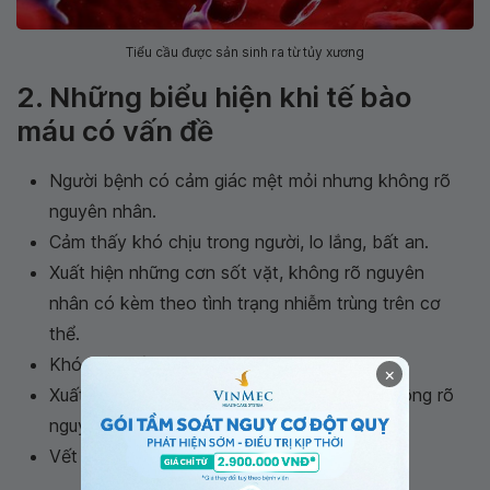
Tiểu cầu được sản sinh ra từ tủy xương
2. Những biểu hiện khi tế bào
máu có vấn đề
Người bệnh có cảm giác mệt mỏi nhưng không rõ
nguyên nhân.
Cảm thấy khó chịu trong người, lo lắng, bất an.
Xuất hiện những cơn sốt vặt, không rõ nguyên
nhân có kèm theo tình trạng nhiễm trùng trên cơ
thể.
Khó thở, yếu cơ.
×
Xuất hiện những vết bầm tím trên cơ thể không rõ
nguyên nhân.
Vết thương trên cơ thể lâu lành.