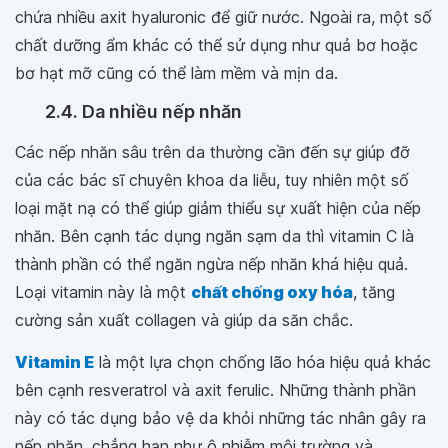
chứa nhiều axit hyaluronic để giữ nước. Ngoài ra, một số
chất dưỡng ẩm khác có thể sử dụng như quả bơ hoặc
bơ hạt mỡ cũng có thể làm mềm và mịn da.
2.4. Da nhiều nếp nhăn
Các nếp nhăn sâu trên da thường cần đến sự giúp đỡ
của các bác sĩ chuyên khoa da liễu, tuy nhiên một số
loại mặt nạ có thể giúp giảm thiểu sự xuất hiện của nếp
nhăn. Bên cạnh tác dụng ngăn sạm da thì vitamin C là
thành phần có thể ngăn ngừa nếp nhăn khá hiệu quả.
Loại vitamin này là một
chất chống oxy hóa
, tăng
cường sản xuất collagen và giúp da săn chắc.
Vitamin E
là một lựa chọn chống lão hóa hiệu quả khác
bên cạnh resveratrol và axit ferulic. Những thành phần
này có tác dụng bảo vệ da khỏi những tác nhân gây ra
nếp nhăn, chẳng hạn như ô nhiễm môi trường và