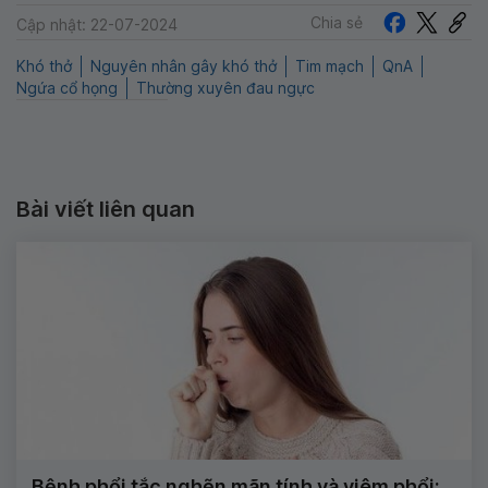
Chia sẻ
Cập nhật: 22-07-2024
Khó thở
Nguyên nhân gây khó thở
Tim mạch
QnA
Ngứa cổ họng
Thường xuyên đau ngực
Bài viết liên quan
Bệnh phổi tắc nghẽn mãn tính và viêm phổi: