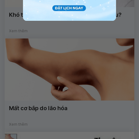
Khó thở ở người già: nguyên nhân do đâu?
Xem thêm
Mất cơ bắp do lão hóa
Xem thêm