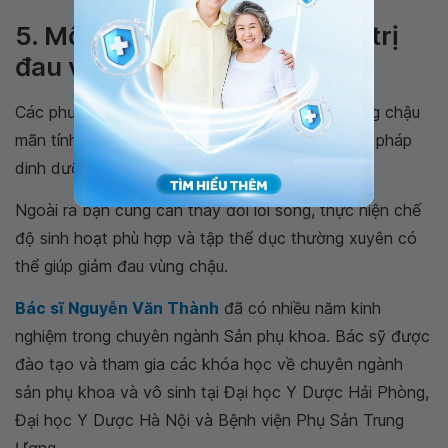
5. Một số phương pháp điều trị
đau vùng chậu mãn tính
Các phương pháp dùng để điều trị bệnh đau vùng chậu
mãn tính bao gồm: dùng thuốc, vật lý trị liệu, liệu pháp
dinh dưỡng và phẫu thuật:
Ngoài ra bạn cũng cần thay đổi lối sống, thực hiện chế
độ sinh hoạt phù hợp và tập thể dục thường xuyên có
thể giúp giảm đau vùng chậu.
Bác sĩ Nguyễn Văn Thành
đã có nhiều năm kinh
nghiệm trong chuyên ngành Sản phụ khoa. Bác sỹ được
đào tạo và tham gia các khóa học về chuyên ngành
sản phụ khoa và vô sinh tại Đại học Y Dược Hải Phòng,
Đại học Y Dược Hà Nội và Bệnh viện Phụ Sản Trung
Ương.