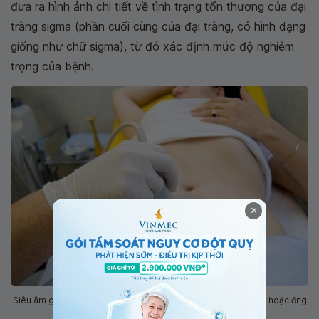
đưa ra hình ảnh chi tiết về tình trạng tổn thương của đại
tràng sigma (phần cuối cùng của đại tràng, có hình dạng
giống như chữ sigma), từ đó xác định mức độ nghiêm
trọng của bệnh.
×
Siêu âm giúp phát hiện các u nang trong buồng trứng, tử cung hoặc ống
dẫn trứng