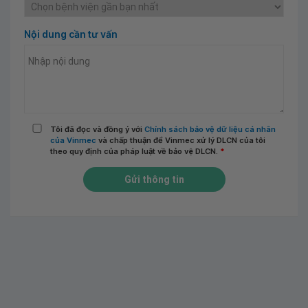
Nội dung cần tư vấn
Tôi đã đọc và đồng ý với
Chính sách bảo vệ dữ liệu cá nhân
của Vinmec
và chấp thuận để Vinmec xử lý DLCN của tôi
theo quy định của pháp luật về bảo vệ DLCN.
*
Gửi thông tin