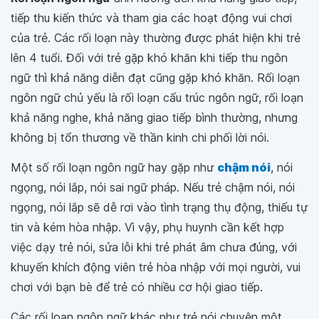
tiếp thu kiến thức và tham gia các hoạt động vui chơi
của trẻ. Các rối loạn này thường được phát hiện khi trẻ
lên 4 tuổi. Đối với trẻ gặp khó khăn khi tiếp thu ngôn
ngữ thì khả năng diễn đạt cũng gặp khó khăn. Rối loạn
ngôn ngữ chủ yếu là rối loạn cấu trúc ngôn ngữ, rối loạn
khả năng nghe, khả năng giao tiếp bình thường, nhưng
không bị tổn thương về thần kinh chi phối lời nói.
Một số rối loạn ngôn ngữ hay gặp như
chậm nói
, nói
ngọng, nói lắp, nói sai ngữ pháp. Nếu trẻ chậm nói, nói
ngọng, nói lắp sẽ dễ rơi vào tình trạng thụ động, thiếu tự
tin và kém hòa nhập. Vì vậy, phụ huynh cần kết hợp
việc dạy trẻ nói, sửa lỗi khi trẻ phát âm chưa đúng, với
khuyến khích động viên trẻ hòa nhập với mọi người, vui
chơi với bạn bè để trẻ có nhiều cơ hội giao tiếp.
Các rối loạn ngôn ngữ khác như trẻ nói chuyện một