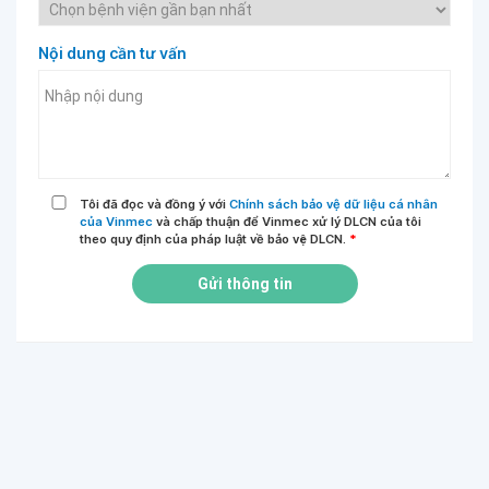
Nội dung cần tư vấn
Tôi đã đọc và đồng ý với
Chính sách bảo vệ dữ liệu cá nhân
của Vinmec
và chấp thuận để Vinmec xử lý DLCN của tôi
theo quy định của pháp luật về bảo vệ DLCN.
*
Gửi thông tin