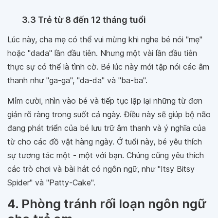
3.3 Trẻ từ 8 đến 12 tháng tuổi
Lúc này, cha mẹ có thể vui mừng khi nghe bé nói "mẹ"
hoặc "dada" lần đầu tiên. Nhưng một vài lần đầu tiên
thực sự có thể là tình cờ. Bé lúc này mới tập nói các âm
thanh như "ga-ga", "da-da" và "ba-ba".
Mỉm cười, nhìn vào bé và tiếp tục lặp lại những từ đơn
giản rõ ràng trong suốt cả ngày. Điều này sẽ giúp bộ não
đang phát triển của bé lưu trữ âm thanh và ý nghĩa của
từ cho các đồ vật hàng ngày. Ở tuổi này, bé yêu thích
sự tương tác một - một với bạn. Chúng cũng yêu thích
các trò chơi và bài hát có ngôn ngữ, như "Itsy Bitsy
Spider" và "Patty-Cake".
4. Phòng tránh rối loạn ngôn ngữ