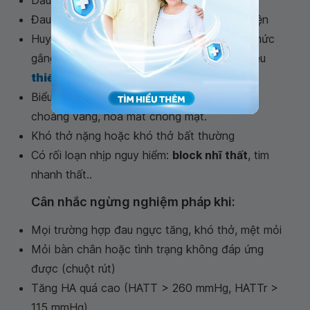
Đau ngực mức độ vừa đến nặng mới xuất hiện
Huyết áp tâm thu tụt hơn 10mmHg mặc dù mức
gắng sức đã tăng lên hoặc kèm theo dấu hiệu
thiếu máu cơ tim cục bộ
trên điện tim
Biểu hiện giảm tưới máu: tím tái, da lạnh ẩm,
choáng váng, hoa mắt chóng mặt.
Khó thở nặng hoặc khó thở bất thường
Có rối loạn nhịp nguy hiểm:
block nhĩ thất
, tim
nhanh thất..
Cân nhắc ngừng nghiệm pháp khi:
Mọi trường hợp đau ngực tăng, khó thở, mệt mỏi
Mỏi bàn chân hoặc tình trạng không đáp ứng
được (chuột rút)
Tăng HA quá cao (HATT > 260 mmHg, HATTr >
115 mmHg)