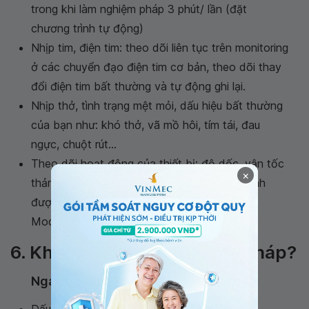
trong khi làm nghiệm pháp 3 phút/ lần (đặt
chương trình tự động)
Nhịp tim, điện tim: theo dõi liên tục trên monitoring
ở các chuyển đạo điện tim cơ bản, theo dõi thay
đổi điện tim bất thường và tự động ghi lại.
Nhịp thở, tình trạng mệt mỏi, dấu hiệu bất thường
của bạn như: khó thở, vã mồ hôi, tím tái, đau
ngực, chuột rút...
Theo dõi hoạt động của thiết bị: độ dốc, vận tốc
×
thảm chạy, tốc độ xe đạp theo đúng quy trình
được lựa chọn từ trước (quy trình Bruce hay
Modified Bruce)
6. Khi nào thì dừng nghiệm pháp?
Ngay lập tức khi:
Dấu hiệu
nhồi máu cơ tim