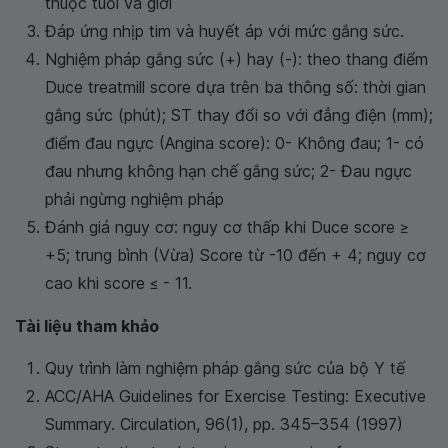
thuộc tuổi và giới
Đáp ứng nhịp tim và huyết áp với mức gắng sức.
Nghiệm pháp gắng sức (+) hay (-): theo thang điểm
Duce treatmill score dựa trên ba thông số: thời gian
gắng sức (phút); ST thay đổi so với đẳng điện (mm);
điểm đau ngực (Angina score): 0- Không đau; 1- có
đau nhưng không hạn chế gắng sức; 2- Đau ngực
phải ngừng nghiệm pháp
Đánh giá nguy cơ: nguy cơ thấp khi Duce score ≥
+5; trung bình (Vừa) Score từ -10 đến + 4; nguy cơ
cao khi score ≤ - 11.
Tài liệu tham khảo
Quy trình làm nghiệm pháp gắng sức của bộ Y tế
ACC/AHA Guidelines for Exercise Testing: Executive
Summary. Circulation, 96(1), pp. 345–354 (1997)