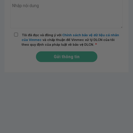
Tôi đã đọc và đồng ý với
Chính sách bảo vệ dữ liệu cá nhân
của Vinmec
và chấp thuận để Vinmec xử lý DLCN của tôi
theo quy định của pháp luật về bảo vệ DLCN.
*
Gửi thông tin