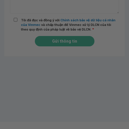
Tôi đã đọc và đồng ý với
Chính sách bảo vệ dữ liệu cá nhân
của Vinmec
và chấp thuận để Vinmec xử lý DLCN của tôi
theo quy định của pháp luật về bảo vệ DLCN.
*
Gửi thông tin