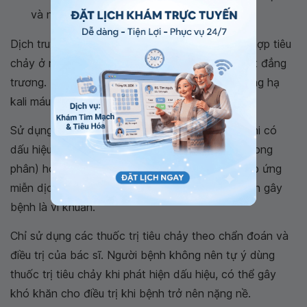
và nhu cầu nước bình thường mỗi ngày.
Dịch truyền được chỉ định sử dụng cho trường hợp tiêu
chảy ở người lớn chủ yếu là dung dịch mặn, ngọt đẳng
trương. Trường hợp mất nước kèm theo tình trạng hạ
kali máu phải bù kali.
Sử dụng kháng sinh cho người bệnh tiêu chảy khi có
dấu hiệu tổn thương đường ruột (có bạch cầu trong
phân) hoặc những bệnh nhân có tổn thương đáp ứng
miễn dịch, hoặc khi xác định chắc chắn tác nhân gây
bệnh là vi khuẩn.
Chỉ sử dụng các thuốc trị tiêu chảy theo chẩn đoán và
điều trị của bác sĩ. Người bệnh không nên tự ý dùng
thuốc trị tiêu chảy khi phát hiện dấu hiệu, có thể gây
khó khăn cho điều trị khi bệnh trở nên nặng nề.