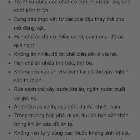
Tránh sử dụng các chất có cồn như rượu, bia, các
chất kích thích.
Dung dầu thực vật từ các loại đậu thay thế cho
mỡ động vật.
Hạn chế ăn đồ có nhiều gia vị, cay nóng, đồ ăn
quá ngọt
Không ăn nhiều đồ ăn chế biến sẵn ở vỉa hè.
Hạn chế ăn nhiều thịt trâu, thịt bò.
Không nên vừa ăn vừa xem tivi có thể gây nghẹn,
sặc thức ăn.
Rửa sạch trái cây trước khi ăn, ngâm nước muối
và gọt vỏ.
Ăn nhiều rau xanh, ngũ cốc, đu đủ, chuối, cam.
Trong trường hợp phải đi xa, du lịch bạn cần thận
trọng khi ăn các đồ ăn lạ.
Không nên tự ý dùng các thuốc kháng sinh trị tiêu