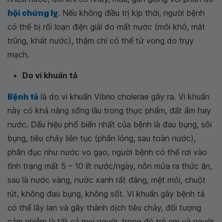
hội chứng lỵ
. Nếu không điều trị kịp thời, người bệnh
có thể bị rối loạn điện giải do mất nước (môi khô, mắt
trũng, khát nước), thậm chí có thể tử vong do trụy
mạch.
Do vi khuẩn tả
Bệnh tả
là do vi khuẩn Vibrio cholerae gây ra. Vi khuẩn
này có khả năng sống lâu trong thực phẩm, đất ẩm hay
nước. Dấu hiệu phổ biến nhất của bệnh là đau bụng, sôi
bụng, tiêu chảy liên tục (phân lỏng, sau toàn nước),
phân đục như nước vo gạo, người bệnh có thể rơi vào
tình trạng mất 5 – 10 lít nước/ngày, nôn mửa ra thức ăn,
sau là nước vàng, nước xanh rất đắng, mệt mỏi, chuột
rút, không đau bụng, không sốt. Vi khuẩn gây bệnh tả
có thể lây lan và gây thành dịch tiêu chảy, đối tượng
cảm nhiễm là tất cả mọi người, trong đó trẻ em và người