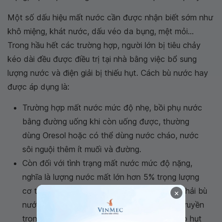
Một số dấu hiệu mất nước cần được nhận biết sớm như
khô miệng, khát nước, dấu véo da bụng, mệt mỏi...
Trong hầu hết các trường hợp, người lớn bị tiêu chảy
kéo dài đều được điều trị tại nhà bằng việc bổ sung
lượng nước và điện giải bị thiếu hụt. Cách bù nước hay
được áp dụng là:
Trường hợp mất nước mức độ nhẹ, bồi phụ nước
bằng đường uống khi còn uống được, thường
dùng Oresol hoặc có thể dùng nước cháo, nước
sôi nguội thêm ít muối và đường.
Còn đối với tình trạng mất nước mức độ nặng,
nghĩa là lượng nước mất lớn hơn 5% trọng lượng
cơ thể hoặc khi uống không có kết quả thì phải bù
×
nước bằng truyền tĩnh mạch. Thể tích dịch truyền
trong 24 giờ sẽ bằng cân nặng cơ thể bị hao hụt