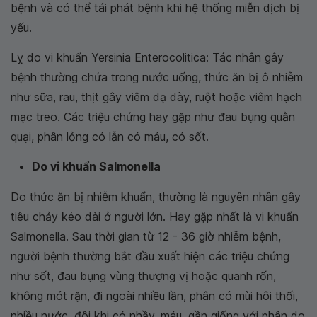
bệnh và có thể tái phát bệnh khi hệ thống miễn dịch bị
yếu.
Lỵ do vi khuẩn Yersinia Enterocolitica: Tác nhân gây
bệnh thường chứa trong nước uống, thức ăn bị ô nhiễm
như sữa, rau, thịt gây viêm dạ dày, ruột hoặc viêm hạch
mạc treo. Các triệu chứng hay gặp như đau bụng quằn
quại, phân lỏng có lẫn có máu, có sốt.
Do vi khuẩn Salmonella
Do thức ăn bị nhiễm khuẩn, thường là nguyên nhân gây
tiêu chảy kéo dài ở người lớn. Hay gặp nhất là vi khuẩn
Salmonella. Sau thời gian từ 12 - 36 giờ nhiễm bệnh,
người bệnh thường bắt đầu xuất hiện các triệu chứng
như sốt, đau bụng vùng thượng vị hoặc quanh rốn,
không mót rặn, đi ngoài nhiều lần, phân có mùi hôi thối,
nhiều nước, đôi khi có nhầy, máu, gần giống với phân do