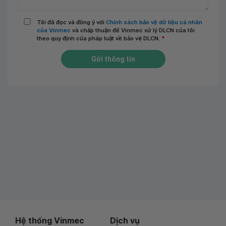
Tôi đã đọc và đồng ý với
Chính sách bảo vệ dữ liệu cá nhân
của Vinmec
và chấp thuận để Vinmec xử lý DLCN của tôi
theo quy định của pháp luật về bảo vệ DLCN.
*
Gửi thông tin
Hệ thống Vinmec
Dịch vụ