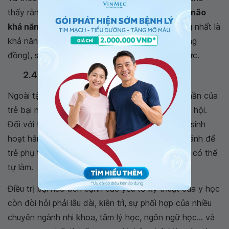
thấy rằng,
ứng dụng tế bào gốc để điều trị bại não
khả năng thành công 60-70%
, cải thiện rõ ràng nhất là
khả năng vận động (thích ứng, hòa nhập với cộng
đồng), sau đó là khả năng ngôn ngữ và nhận thức.
2.4. Giáo dục
Ngoài tập ra, cần chú ý thêm sự giao tiếp, tinh thần của
trẻ bại não để trẻ phát triển kỹ năng giao tiếp xã hội.
Đối với trẻ lớn, cần phải học cách độc lập trong sinh
hoạt hằng ngày (chẳng hạn vệ sinh cá nhân). Tránh để
trẻ phụ thuộc hoàn toàn vào người thân, nếu trẻ có thể
tự làm.
Điều trị bại não bên cạnh các yếu tố kỹ thuật của y học
còn đòi hỏi phải lâu dài, kiên trì, sự phối hợp của nhiều
chuyên ngành nhi khoa, tâm lý học, ngôn ngữ học... và