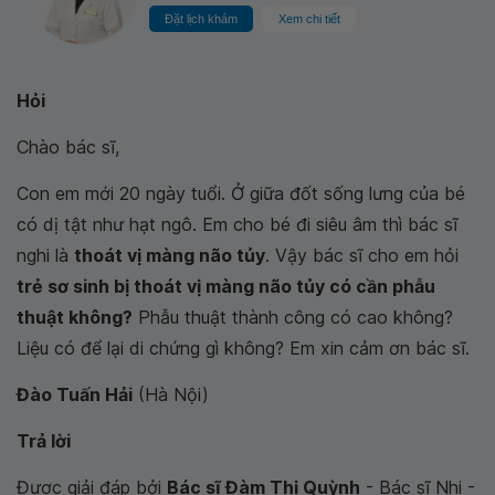
Đặt lịch khám
Xem chi tiết
Hỏi
Chào bác sĩ,
Con em mới 20 ngày tuổi. Ở giữa đốt sống lưng của bé
có dị tật như hạt ngô. Em cho bé đi siêu âm thì bác sĩ
nghi là
thoát vị màng não tủy
. Vậy bác sĩ cho em hỏi
trẻ sơ sinh bị thoát vị màng não tủy có cần phẫu
thuật không?
Phẫu thuật thành công có cao không?
Liệu có để lại di chứng gì không? Em xin cảm ơn bác sĩ.
Đào Tuấn Hải
(Hà Nội)
Trả lời
Được giải đáp bởi
Bác sĩ Đàm Thị Quỳnh
- Bác sĩ Nhi -