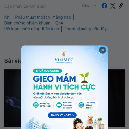
Chia sẻ
Cập nhật: 22-07-2024
Nhi
Phẫu thuật thoát vị màng não
Biến chứng nhiễm khuẩn
QnA
Rối loạn chức năng thần kinh
Thoát vị màng não tủy
×
Bài viết liên quan