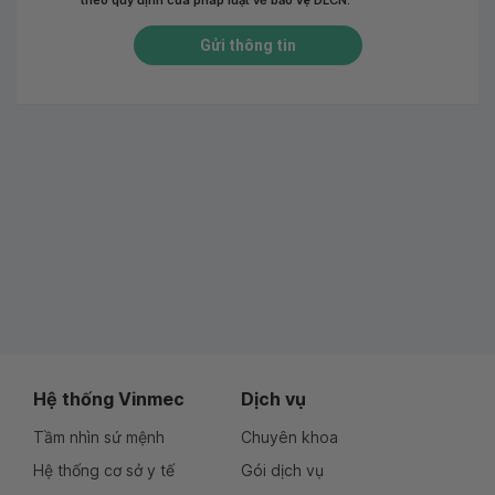
theo quy định của pháp luật về bảo vệ DLCN.
*
Gửi thông tin
Hệ thống Vinmec
Dịch vụ
Tầm nhìn sứ mệnh
Chuyên khoa
Hệ thống cơ sở y tế
Gói dịch vụ