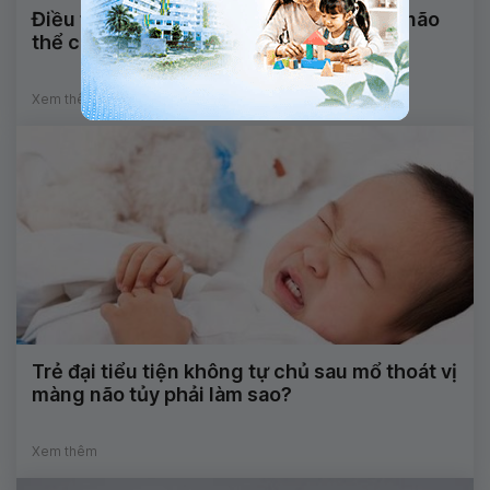
Điều trị và phục hồi chức năng ở trẻ bại não
thể co cứng
Xem thêm
Trẻ đại tiểu tiện không tự chủ sau mổ thoát vị
màng não tủy phải làm sao?
Xem thêm