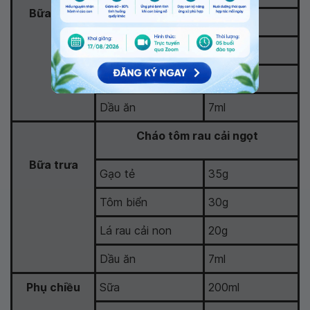
Bữa trưa
Gạo tẻ
35g
Tôm biển
30g
Lá rau cải non
20g
Dầu ăn
7ml
Cháo tôm rau cải ngọt
Bữa trưa
Gạo tẻ
35g
Tôm biển
30g
Lá rau cải non
20g
Dầu ăn
7ml
Phụ chiều
Sữa
200ml