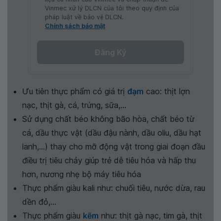
Vinmec xử lý DLCN của tôi theo quy định của
pháp luật về bảo vệ DLCN.
Chính sách bảo mật
Đăng Ký
Ưu tiên thực phẩm có giá trị
đạm
cao: thịt lợn
nạc, thịt gà, cá, trứng, sữa,...
Sử dụng chất béo không bão hòa, chất béo từ
cá, dầu thực vật (dầu đậu nành, dầu oliu, dầu hạt
lanh,...) thay cho mỡ động vật trong giai đoạn đầu
điều trị tiêu chảy giúp trẻ dễ tiêu hóa và hấp thu
hơn, nương nhẹ bộ máy tiêu hóa
Thực phẩm giàu kali như: chuối tiêu, nước dừa, rau
dền đỏ,...
Thực phẩm giàu
kẽm
như: thịt gà nạc, tim gà, thịt