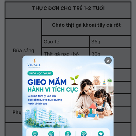
THỰC ĐƠN CHO TRẺ 1-2 TUỔI
Cháo thịt gà khoai tây cà rốt
Gạo tẻ
35g
Bữa sáng
Thịt gà nạc (bỏ
30g
×
da)
Khoai tây
10g
Cà rốt
10g
Dầu ăn
20g
Phụ sáng
Sữa
200ml
Cháo tôm rau cải ngọt