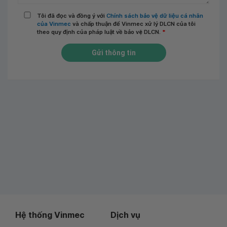
Tôi đã đọc và đồng ý với
Chính sách bảo vệ dữ liệu cá nhân
của Vinmec
và chấp thuận để Vinmec xử lý DLCN của tôi
theo quy định của pháp luật về bảo vệ DLCN.
*
Gửi thông tin
Hệ thống Vinmec
Dịch vụ