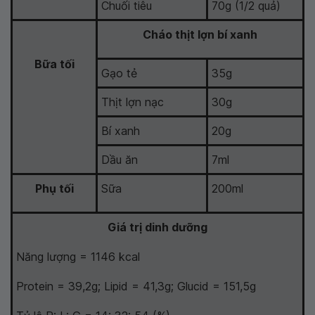
Chuối tiêu
70g (1/2 quả)
Cháo thịt lợn bí xanh
Bữa tối
Gạo tẻ
35g
Thịt lợn nạc
30g
Bí xanh
20g
Dầu ăn
7ml
Phụ tối
Sữa
200ml
Giá trị dinh dưỡng
Năng lượng = 1146 kcal
Protein = 39,2g; Lipid = 41,3g; Glucid = 151,5g