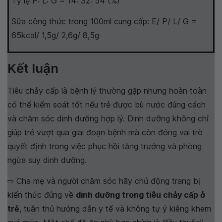
Tỷ lệ P: L: G = 14: 32: 54 (%)
Sữa công thức trong 100ml cung cấp: E/ P/ L/ G =
65kcal/ 1,5g/ 2,6g/ 8,5g
Kết luận
Tiêu chảy cấp là bệnh lý thường gặp nhưng hoàn toàn
có thể kiểm soát tốt nếu trẻ được bù nước đúng cách
và chăm sóc dinh dưỡng hợp lý. Dinh dưỡng không chỉ
giúp trẻ vượt qua giai đoạn bệnh mà còn đóng vai trò
quyết định trong việc phục hồi tăng trưởng và phòng
ngừa suy dinh dưỡng.
⇨ Cha mẹ và người chăm sóc hãy chủ động trang bị
kiến thức đúng về
dinh dưỡng trong tiêu chảy cấp ở
trẻ
, tuân thủ hướng dẫn y tế và không tự ý kiêng khem