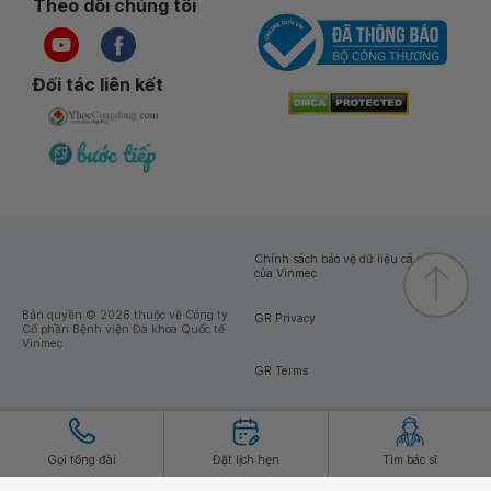
Theo dõi chúng tôi
Đối tác liên kết
Chính sách bảo vệ dữ liệu cá nhân
của Vinmec
Bản quyền © 2026 thuộc về Công ty
GR Privacy
Cổ phần Bệnh viện Đa khoa Quốc tế
Vinmec
GR Terms
Gọi tổng đài
Đặt lịch hẹn
Tìm bác sĩ