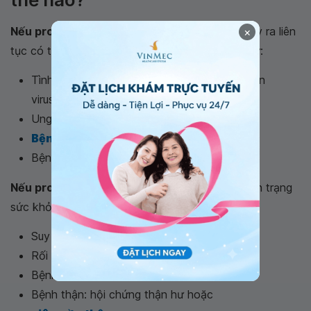
Nếu protein toàn phần cao:
Nếu chỉ số này xảy ra liên
×
tục có thể nghĩ đến các tình trạng sức khỏe như:
Tình trạng viêm do nhiễm trùng, như viêm gan
virus hoặc
nhiễm HIV
Ung thư, ví dụ
đa u tủy
Bệnh thận mãn tính
hoặc bệnh gan
Bệnh nhân mất nước
Nếu protein toàn phần thấp:
có thể do các tình trạng
sức khỏe sau:
Suy dinh dưỡng
Rối loạn kém hấp thu
Bệnh gan
Bệnh thận: hội chứng thận hư hoặc