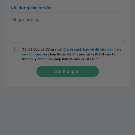
Nội dung cần tư vấn
Tôi đã đọc và đồng ý với
Chính sách bảo vệ dữ liệu cá nhân
của Vinmec
và chấp thuận để Vinmec xử lý DLCN của tôi
theo quy định của pháp luật về bảo vệ DLCN.
*
Gửi thông tin