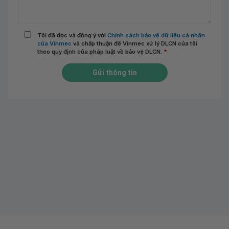
Tôi đã đọc và đồng ý với
Chính sách bảo vệ dữ liệu cá nhân
của Vinmec
và chấp thuận để Vinmec xử lý DLCN của tôi
theo quy định của pháp luật về bảo vệ DLCN.
*
Gửi thông tin