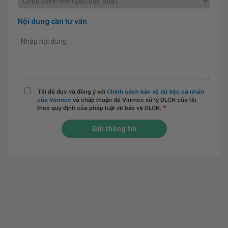
Nội dung cần tư vấn
Tôi đã đọc và đồng ý với
Chính sách bảo vệ dữ liệu cá nhân
của Vinmec
và chấp thuận để Vinmec xử lý DLCN của tôi
theo quy định của pháp luật về bảo vệ DLCN.
*
Gửi thông tin