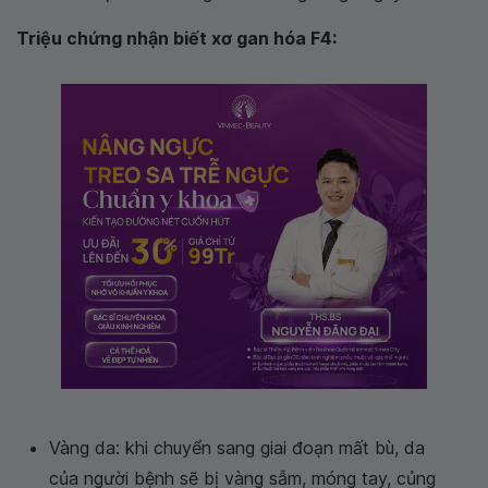
Triệu chứng nhận biết xơ gan hóa F4:
Vàng da: khi chuyển sang giai đoạn mất bù, da
của người bệnh sẽ bị vàng sẫm, móng tay, củng