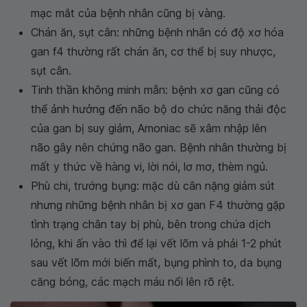
mạc mắt của bệnh nhân cũng bị vàng.
Chán ăn, sụt cân: những bệnh nhân có độ xơ hóa
gan f4 thường rất chán ăn, cơ thể bị suy nhược,
sụt cân.
Tinh thần không minh mẫn: bệnh xơ gan cũng có
thể ảnh hưởng đến não bộ do chức năng thải độc
của gan bị suy giảm, Amoniac sẽ xâm nhập lên
não gây nên chứng não gan. Bệnh nhân thường bị
mất y thức về hàng vi, lời nói, lơ mơ, thèm ngủ.
Phù chi, trướng bụng: mặc dù cân nặng giảm sút
nhưng những bệnh nhân bị xơ gan F4 thường gặp
tình trạng chân tay bị phù, bên trong chứa dịch
lỏng, khi ấn vào thì để lại vết lõm và phải 1-2 phút
sau vết lõm mới biến mất, bụng phình to, da bụng
căng bóng, các mạch máu nổi lên rõ rệt.