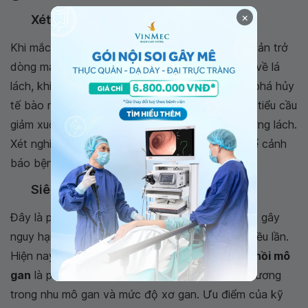
×
Xét nghiệm máu
Khi mắc bệnh xơ gan, các mô xơ ở gan sẽ gây cản trở
dòng máu chảy qua gan. Máu sẽ bị chảy ngược về lá
lách, khiến lá lách phình to. Lá lách sẽ giữ lại và phá hủy
tế bào máu, khiến số lượng hồng cầu, bạch cầu, tiểu cầu
giảm xuống, đây còn được gọi là hiện tượng cường lách.
Xét nghiệm máu cho thấy bị giảm tiểu cầu có thể cảnh
báo bệnh xơ gan.·
Siêu âm
Đây là phương pháp đơn giản, nhanh gọn, không gây
nguy hại cho người bệnh và có thể thực hiện nhiều lần.
Hiện nay phương pháp chẩn đoán
siêu âm đàn hồi mô
gan
là phương pháp tốt nhất để đánh giá tổn thương
trong nhu mô gan và mức độ xơ gan. Ưu điểm của kỹ