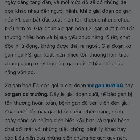
ngày càng tăng dần, và mỗi mức độ sẽ có những đe
dọa khác nhau đến người bệnh. Khi ở giai đoạn xơ gan
hóa F1, gan bắt đầu xuất hiện tổn thương nhưng chưa
biểu hiện rõ. Giai đoạn xơ gan hóa F2, gan xuất hiện tổn
thương nhiều hơn và bị suy yếu chức năng rõ rệt, chất
độc bị ứ đọng, không được thải ra ngoài. Giai đoạn xơ
gan hóa F3, gan xuất hiện nhiều tổn thương hơn, triệu
chứng cũng rõ rệt hơn làm gan mất đi hầu hết chức
năng vốn có.
Xơ gan hóa F4 còn gọi là giai đoạn
xơ gan mất bù
hay
xơ gan cổ trướng
. Đây là giai đoạn cuối, tế bào gan bị
tổn thương hoàn toàn, bệnh gan đã tiến triển đến giai
đoạn cuối, lúc này gan không còn chức năng, bệnh
ngày càng có những diễn biến xấu hơn và người bệnh
phải đối mặt với những triệu chứng bệnh lý khác hay
các biểu hiện của những biến chứng xơ gan gây nên.