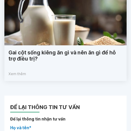
Gai cột sống kiêng ăn gì và nên ăn gì để hỗ
trợ điều trị?
Xem thêm
ĐỂ LẠI THÔNG TIN TƯ VẤN
Để lại thông tin nhận tư vấn
Họ và tên*