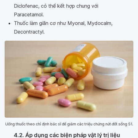
Diclofenac, có thể kết hợp chung với
Paracetamol.
Thuốc làm giãn cơ như Myonal, Mydocalm,
Decontractyl.
Uống thuốc theo chỉ định bác sĩ để giảm các triệu chứng nứt đốt sống S1.
4.2. Áp dụng các biện pháp vật lý trị liệu