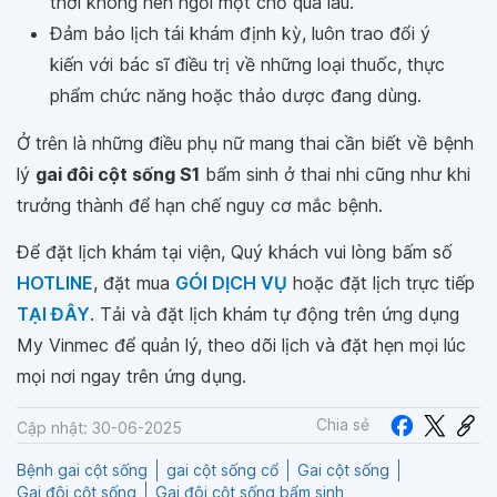
thời không nên ngồi một chỗ quá lâu.
Đảm bảo lịch tái khám định kỳ, luôn trao đổi ý
kiến với bác sĩ điều trị về những loại thuốc, thực
phẩm chức năng hoặc thảo dược đang dùng.
Ở trên là những điều phụ nữ mang thai cần biết về bệnh
lý
gai đôi cột sống S1
bẩm sinh ở thai nhi cũng như khi
trưởng thành để hạn chế nguy cơ mắc bệnh.
Để đặt lịch khám tại viện, Quý khách vui lòng bấm số
HOTLINE
, đặt mua
GÓI DỊCH VỤ
hoặc đặt lịch trực tiếp
TẠI ĐÂY
. Tải và đặt lịch khám tự động trên ứng dụng
My Vinmec để quản lý, theo dõi lịch và đặt hẹn mọi lúc
mọi nơi ngay trên ứng dụng.
Chia sẻ
Cập nhật: 30-06-2025
Bệnh gai cột sống
gai cột sống cổ
Gai cột sống
Gai đôi cột sống
Gai đôi cột sống bẩm sinh