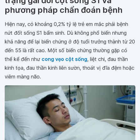
trạng gai đôi cột sống S1 và
phương pháp chẩn đoán bệnh
Hiện nay, có khoảng 0,2% tỷ lệ trẻ em mắc phải bệnh
nứt đốt sống S1 bẩm sinh. Dù không phổ biến nhưng
khả năng để lại biến chứng ở độ tuổi trưởng thành từ 20
đến 55 là rất cao. Một số biến chứng thường gặp có
thể kể đến như
cong vẹo cột sống
, liệt chi, đau thần
kinh tọa, đau thần kinh liên sườn, thoát vị đĩa đệm hoặc
viêm màng não.