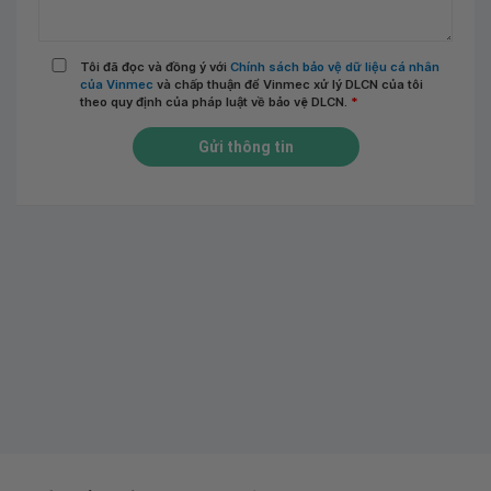
Tôi đã đọc và đồng ý với
Chính sách bảo vệ dữ liệu cá nhân
của Vinmec
và chấp thuận để Vinmec xử lý DLCN của tôi
theo quy định của pháp luật về bảo vệ DLCN.
*
Gửi thông tin