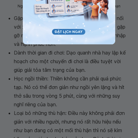
Ngủ đủ giấc giúp tăng cường sức khỏe cho cơ thể của bạn
Gặp gỡ bạn bè: Gặp bạn bè là một dạng kết nối
với xã hội, giúp bạn cảm thấy thoải mái. Việc gặp
gỡ nhiều người sẽ khiến bạn thấy được hòa nhập
và hạnh phúc hơn.
Dành thời gian đi chơi: Dạo quanh nhà hay lập kế
hoạch cho một chuyến đi chơi là điều tuyệt vời
giúp giải tỏa tâm trạng của bạn.
Học ngồi thiền: Thiền không cần phải quá phức
tạp. Nó có thể đơn giản như ngồi yên lặng và hít
thở sâu trong vòng 5 phút, cùng với những suy
nghĩ riêng của bạn.
Loại bỏ những thù hận: Điều này không phải đơn
giản với nhiều người, nhưng nó rất hữu hiệu nếu
như bạn đang có một mối thù hận thì nó sẽ kìm