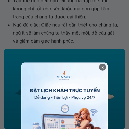
Tập thể dục đều đặn: Những bài tập thể dục
không chỉ tốt cho sức khỏe mà còn giúp tâm
trạng của chúng ta được cải thiện.
Ngủ đủ giấc: Giấc ngủ rất cần thiết cho chúng ta,
ngủ ít sẽ làm chúng ta thấy mệt mỏi, dễ cáu gắt
và giảm cảm giác hạnh phúc.
×