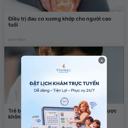
Điều trị đau cơ xương khớp cho người cao
tuổi
Xem thêm
×
Trẻ bị vi vôi tinh hoàn có thể chữa khỏi được
không?