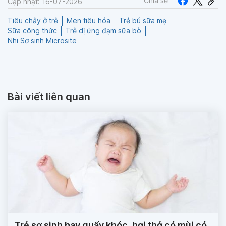
Chia sẻ
Cập nhật: 16-07-2026
Tiêu chảy ở trẻ
Men tiêu hóa
Trẻ bú sữa mẹ
Sữa công thức
Trẻ dị ứng đạm sữa bò
Nhi Sơ sinh Microsite
Bài viết liên quan
Trẻ sơ sinh hay quấy khóc, hơi thở có mùi có