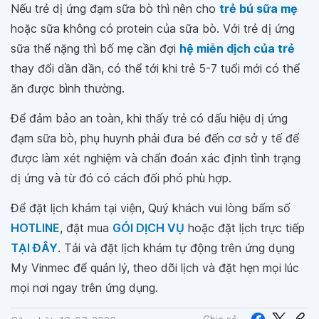
Nếu trẻ dị ứng đạm sữa bò thì nên cho
trẻ bú sữa mẹ
hoặc sữa không có protein của sữa bò. Với trẻ dị ứng
sữa thể nặng thì bố mẹ cần đợi
hệ miễn dịch của trẻ
thay đổi dần dần, có thể tới khi trẻ 5-7 tuổi mới có thể
ăn được bình thường.
Để đảm bảo an toàn, khi thấy trẻ có dấu hiệu dị ứng
đạm sữa bò, phụ huynh phải đưa bé đến cơ sở y tế để
được làm xét nghiệm và chẩn đoán xác định tình trạng
dị ứng và từ đó có cách đối phó phù hợp.
Để đặt lịch khám tại viện, Quý khách vui lòng bấm số
HOTLINE
, đặt mua
GÓI DỊCH VỤ
hoặc đặt lịch trực tiếp
TẠI ĐÂY
. Tải và đặt lịch khám tự động trên ứng dụng
My Vinmec để quản lý, theo dõi lịch và đặt hẹn mọi lúc
mọi nơi ngay trên ứng dụng.