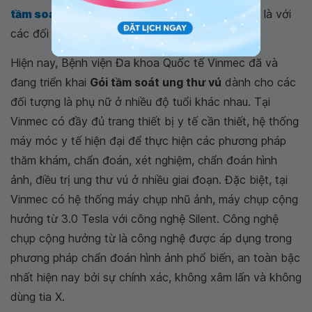
tầm soát ung thư vú
là việc làm cần thiết, nhất là với
các đối tượng có nguy cơ mắc ung thư vú cao.
Hiện nay, Bệnh viện Đa khoa Quốc tế Vinmec đã và
đang triển khai
Gói tầm soát ung thư vú
dành cho các
đối tượng là phụ nữ ở nhiều độ tuổi khác nhau. Tại
Vinmec có đầy đủ trang thiết bị y tế cần thiết, hệ thống
máy móc y tế hiện đại để thực hiện các phương pháp
thăm khám, chẩn đoán, xét nghiệm, chẩn đoán hình
ảnh, điều trị ung thư vú ở nhiều giai đoạn. Đặc biệt, tại
Vinmec có hệ thống máy chụp nhũ ảnh, máy chụp cộng
hưởng từ 3.0 Tesla với công nghệ Silent. Công nghệ
chụp cộng hưởng từ là công nghệ được áp dụng trong
phương pháp chẩn đoán hình ảnh phổ biến, an toàn bậc
nhất hiện nay bởi sự chính xác, không xâm lấn và không
dùng tia X.