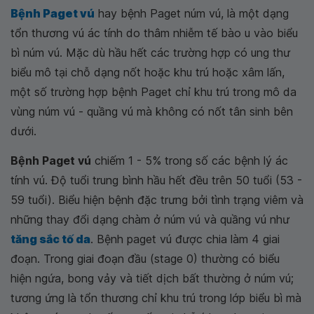
Bệnh Paget vú
hay bệnh Paget núm vú, là một dạng
tổn thương vú ác tính do thâm nhiễm tế bào u vào biểu
bì núm vú. Mặc dù hầu hết các trường hợp có ung thư
biểu mô tại chỗ dạng nốt hoặc khu trú hoặc xâm lấn,
một số trường hợp bệnh Paget chỉ khu trú trong mô da
vùng núm vú - quầng vú mà không có nốt tân sinh bên
dưới.
Bệnh Paget vú
chiếm 1 - 5% trong số các bệnh lý ác
tính vú. Độ tuổi trung bình hầu hết đều trên 50 tuổi (53 -
59 tuổi). Biểu hiện bệnh đặc trưng bởi tình trạng viêm và
những thay đổi dạng chàm ở núm vú và quầng vú như
tăng sắc tố da
. Bệnh paget vú được chia làm 4 giai
đoạn. Trong giai đoạn đầu (stage 0) thường có biểu
hiện ngứa, bong vảy và tiết dịch bất thường ở núm vú;
tương ứng là tổn thương chỉ khu trú trong lớp biểu bì mà