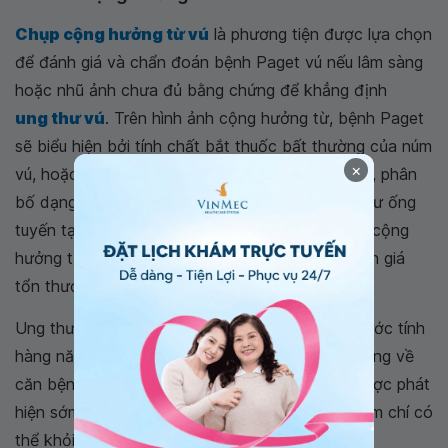
Chụp cộng hưởng từ vú
là phương tiện được lựa chọn
để đánh giá và chẩn đoán bệnh Paget vú nếu lâm sàng
hoặc nhũ ảnh chưa đủ bằng chứng để khẳng định
ung thư vú
. Trên hình ảnh cộng hưởng từ, bệnh Paget
sẽ biểu hiện bởi tính chất bắt thuốc bất thường của núm
×
vú, hoặc những tổn thương bắt thuốc dạng cụm, phân
bố dạng đường. Đây là một biểu hiện của ung thư ống
tuyến tại chỗ kết hợp với bệnh Paget. Ngoài ra, cộng
hưởng từ vú cũng là phương tiện tối ưu giúp đánh giá
tổn thương trong và sau quá trình điều trị.
Ung thư vú là bệnh ung thư phổ biến ở nữ giới, ước tính
hàng năm trên thế giới có rất nhiều phụ nữ tử vong về
căn bệnh này. Theo đó, nếu bệnh ung thư vú được phát
hiện sớm thì tiên lượng điều trị bệnh rất cao, thậm chí có
thể khỏi hẳn và không tái phát. Vì thế, việc