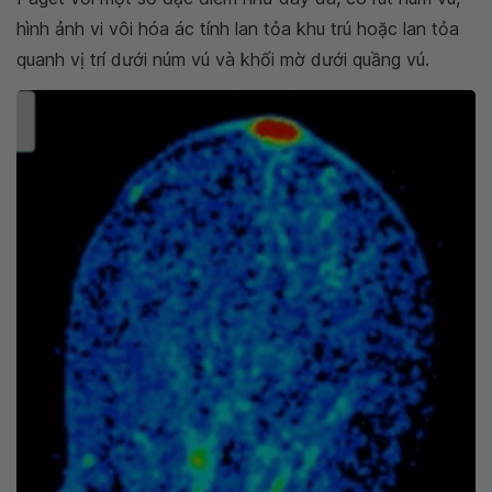
hình ảnh vi vôi hóa ác tính lan tỏa khu trú hoặc lan tỏa
quanh vị trí dưới núm vú và khối mờ dưới quầng vú.