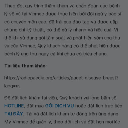
Theo đó, quy trình thăm khám và chẩn đoán các bệnh
lý về vú tại Vinmec được thực hiện bởi đội ngũ y bác sĩ
có chuyên môn cao, đã trải qua đào tạo và được cấp
chứng chỉ kỹ thuật, có thể xử lý nhanh và hiệu quả. Vì
thế khi sử dụng gói tầm soát và phát hiện sớm ung thư
vú của Vinmec, Quý khách hàng có thể phát hiện được
bệnh lý ung thư ngay cả khi chưa có triệu chứng.
Tài liệu tham khảo:
https://radiopaedia.org/articles/paget-disease-breast?
lang=us
Để đặt lịch khám tại viện, Quý khách vui lòng bấm số
HOTLINE
, đặt mua
GÓI DỊCH VỤ
hoặc đặt lịch trực tiếp
TẠI ĐÂY
. Tải và đặt lịch khám tự động trên ứng dụng
My Vinmec để quản lý, theo dõi lịch và đặt hẹn mọi lúc