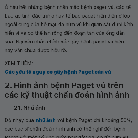
Ở hầu hết những bệnh nhân mắc bệnh paget vú, các tế
bào ác tính đặc trưng hay tế bào paget hiện diện ở lớp
ngoài cùng của bề mặt da núm vú khi quan sát dưới kính
hiển vi và có thể lan rộng đến đoạn tân của ống dẫn
sữa. Nguyên nhân chính xác gây bệnh paget vú hiện
nay vẫn chưa được hiểu rõ.
XEM THÊM:
Các yếu tố nguy cơ gây bệnh Paget của vú
2. Hình ảnh bệnh Paget vú trên
các kỹ thuật chẩn đoán hình ảnh
2.1. Nhũ ảnh
Độ nhạy của
nhũ ảnh
với bệnh Paget chỉ khoảng 50%,
các bác sĩ chẩn đoán hình ảnh có thể nghĩ đến bệnh
Paget với một số đặc điểm như dày da, co rút núm vú,