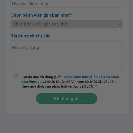
Chọn bệnh viện gần bạn nhất*
Nội dung cần tư vấn
Tôi đã đọc và đồng ý với
Chính sách bảo vệ dữ liệu cá nhân
của Vinmec
và chấp thuận để Vinmec xử lý DLCN của tôi
theo quy định của pháp luật về bảo vệ DLCN.
*
Gửi thông tin