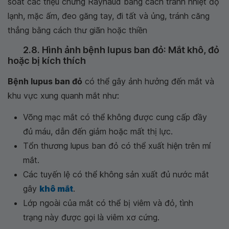
soát các triệu chứng Raynaud bằng cách tránh nhiệt độ
lạnh, mặc ấm, đeo găng tay, đi tất và ủng, tránh căng
thẳng bằng cách thư giãn hoặc thiền
2.8. Hình ảnh bệnh lupus ban đỏ: Mắt khô, đỏ
hoặc bị kích thích
Bệnh lupus ban đỏ
có thể gây ảnh hưởng đến mắt và
khu vực xung quanh mắt như:
Võng mạc mắt có thể không được cung cấp đầy
đủ máu, dẫn đến giảm hoặc mất thị lực.
Tổn thương lupus ban đỏ có thể xuất hiện trên mí
mắt.
Các tuyến lệ có thể không sản xuất đủ nước mắt
gây
khô mắt
.
Lớp ngoài của mắt có thể bị viêm và đỏ, tình
trạng này được gọi là viêm xơ cứng.