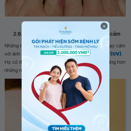
Hình ảnh bệnh lupus ban đỏ: Thay đổi móng tay
×
2.6. Hình ảnh bệnh lupus ban đỏ: Nhạy cảm
Những người bị
bệnh lupus ban đỏ
có thể bị nhạy cảm
với ánh sáng, đó là sự nhạy cảm với
tia cực tím (UV)
.
Họ có thể cảm nhận thấy họ dễ dàng bị cháy nắng hơn
những người khác.