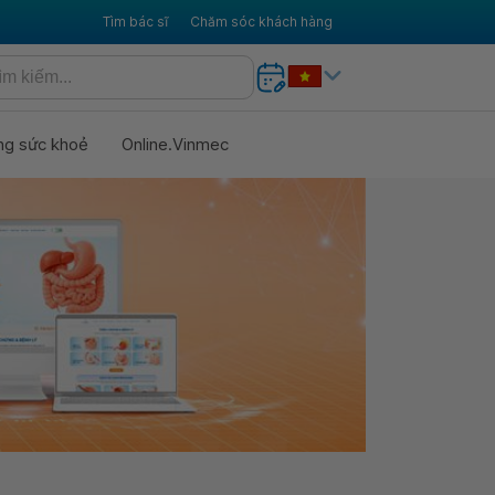
Tìm bác sĩ
Chăm sóc khách hàng
ng sức khoẻ
Online.Vinmec