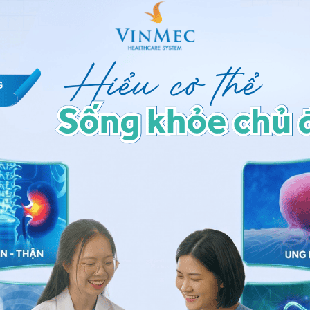
Số điện thoại
*
ảo vệ dữ liệu cá nhân của Vinmec và chấp thuận để
nh của pháp luật về bảo vệ DLCN.
Đăng Ký