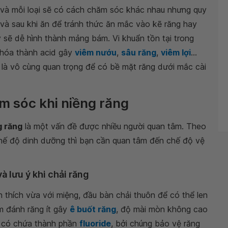
và mỗi loại sẽ có cách chăm sóc khác nhau nhưng quy
c và sau khi ăn để tránh thức ăn mắc vào kẽ răng hay
 sẽ dễ hình thành mảng bám. Vi khuẩn tồn tại trong
hóa thành acid gây
viêm nướu
,
sâu răng
,
viêm lợi
...
là vô cùng quan trọng để có bề mặt răng dưới mắc cài
m sóc khi niềng răng
g răng
là một vấn đề được nhiều người quan tâm. Theo
hế độ dinh dưỡng thì bạn cần quan tâm đến chế độ vệ
à lưu ý khi chải răng
 thích vừa với miệng, đầu bàn chải thuôn để có thể len
m đánh răng ít gây
ê buốt răng
, độ mài mòn không cao
g có chứa thành phần
fluoride
, bởi chúng bảo vệ răng