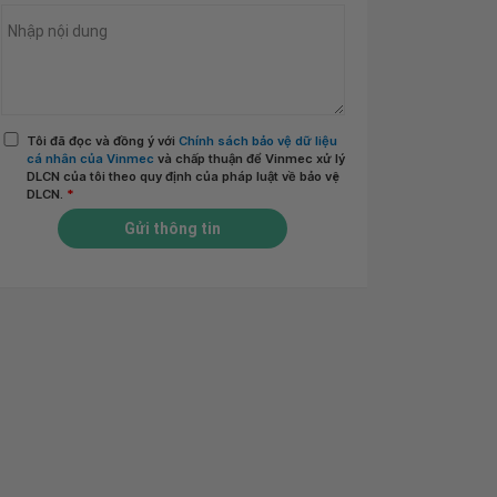
Tôi đã đọc và đồng ý với
Chính sách bảo vệ dữ liệu
cá nhân của Vinmec
và chấp thuận để Vinmec xử lý
DLCN của tôi theo quy định của pháp luật về bảo vệ
DLCN.
*
Gửi thông tin