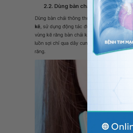
2.2. Dùng bàn chải kẽ và chỉ nha k
Dùng bàn chải thông thường không thể làm 
kẽ
, sử dụng động tác đưa lên đưa xuống, c
vùng kẽ răng bàn chải không tới được thì 
luồn sợi chỉ qua dây cung và thực hiện động
răng.