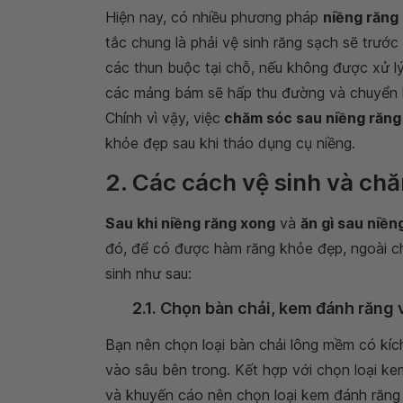
Hiện nay, có nhiều phương pháp
niềng răng
tắc chung là phải vệ sinh răng sạch sẽ trướ
các thun buộc tại chỗ, nếu không được xử lý
các mảng bám sẽ hấp thu đường và chuyển 
Chính vì vậy, việc
chăm sóc sau niềng răng
khỏe đẹp sau khi tháo dụng cụ niềng.
2. Các cách vệ sinh và chă
Sau khi niềng răng xong
và
ăn gì sau niền
đó, để có được hàm răng khỏe đẹp, ngoài c
sinh như sau:
2.1. Chọn bàn chải, kem đánh răng v
Bạn nên chọn loại bàn chải lông mềm có kích
vào sâu bên trong. Kết hợp với chọn loại ke
và khuyến cáo nên chọn loại kem đánh răn