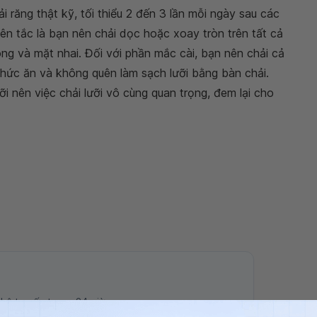
ải răng thật kỹ, tối thiểu 2 đến 3 lần mỗi ngày sau các
ên tắc là bạn nên chải dọc hoặc xoay tròn trên tất cả
ng và mặt nhai. Đối với phần mắc cài, bạn nên chải cả
thức ăn và không quên làm sạch lưỡi bằng bàn chải.
i nên việc chải lưỡi vô cùng quan trọng, đem lại cho
 hệ tư vấn trong 24 giờ.