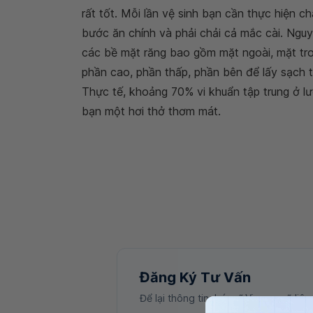
rất tốt. Mỗi lần vệ sinh bạn cần thực hiện ch
bước ăn chính và phải chải cả mắc cài. Nguy
các bề mặt răng bao gồm mặt ngoài, mặt tro
phần cao, phần thấp, phần bên để lấy sạch 
Thực tế, khoảng 70% vi khuẩn tập trung ở lưỡ
bạn một hơi thở thơm mát.
Đăng Ký Tư Vấn
Để lại thông tin, bác sĩ Vinmec sẽ liên