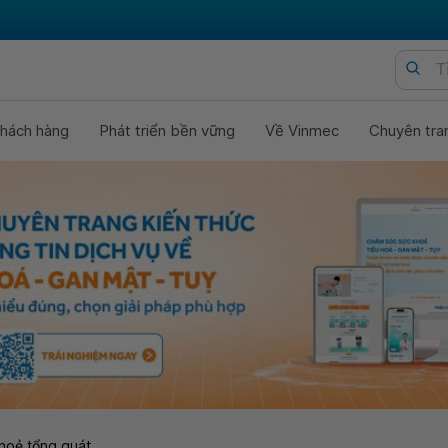
hách hàng
Phát triển bền vững
Về Vinmec
Chuyên tra
hoẻ tổng quát