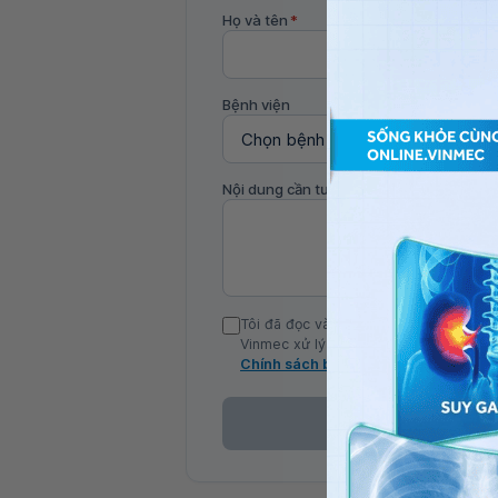
Họ và tên
*
Bệnh viện
Nội dung cần tư vấn
Tôi đã đọc và đồng ý với Chính sách b
Vinmec xử lý DLCN của tôi theo quy đị
Chính sách bảo mật