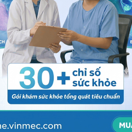
hoa để làm sạch kẽ răng
sạch hết vùng kẽ răng, do vậy bạn nên dùng
bàn chải
ọ vào các mặt bên mắc cài để làm sạch. Đối với những
có thể dùng một đoạn
chỉ nha khoa
khoảng 20 – 25 cm,
 tác kéo ra kéo vào, hất lên hất xuống để làm sạch kẽ