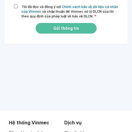
Tôi đã đọc và đồng ý với
Chính sách bảo vệ dữ liệu cá nhân
của Vinmec
và chấp thuận để Vinmec xử lý DLCN của tôi
theo quy định của pháp luật về bảo vệ DLCN.
*
Gửi thông tin
Hệ thống Vinmec
Dịch vụ