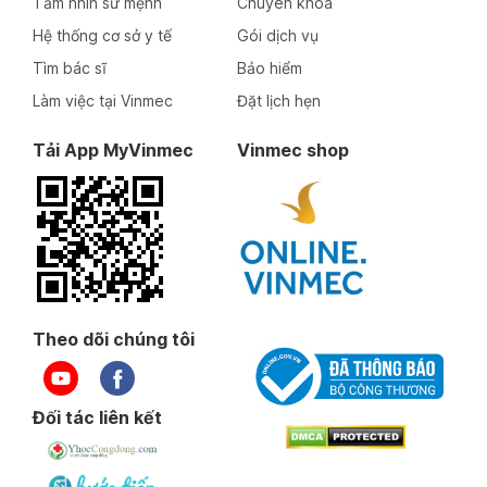
Tầm nhìn sứ mệnh
Chuyên khoa
Hệ thống cơ sở y tế
Gói dịch vụ
Tìm bác sĩ
Bảo hiểm
Làm việc tại Vinmec
Đặt lịch hẹn
Tải App MyVinmec
Vinmec shop
Theo dõi chúng tôi
Đối tác liên kết