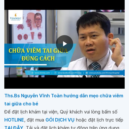
Ths.Bs Nguyễn Vĩnh Toàn hướng dẫn mẹo chữa viêm
tai giữa cho bé
Để đặt lịch khám tại viện, Quý khách vui lòng bấm số
HOTLINE
, đặt mua
GÓI DỊCH VỤ
hoặc đặt lịch trực tiếp
TẠI ĐÂY
. Tải và đặt lịch khám tự động trên ứng dụng