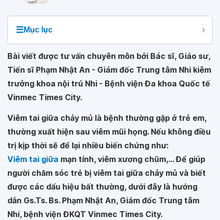
☰
Mục lục
Bài viết được tư vấn chuyên môn bởi Bác sĩ, Giáo sư,
Tiến sĩ Phạm Nhật An - Giám đốc Trung tâm Nhi kiêm
trưởng khoa nội trú Nhi - Bệnh viện Đa khoa Quốc tế
Vinmec Times City.
Viêm tai giữa chảy mủ là bệnh thường gặp ở trẻ em,
thường xuất hiện sau viêm mũi họng. Nếu không điều
trị kịp thời sẽ để lại nhiều biến chứng như:
Viêm tai giữa
mạn tính, viêm xương chũm,... Để giúp
người chăm sóc trẻ bị viêm tai giữa chảy mủ và biết
được các dấu hiệu bất thường, dưới đây là hướng
dẫn Gs.Ts. Bs. Phạm Nhật An, Giám đốc Trung tâm
Nhi, bệnh viện ĐKQT Vinmec Times City.