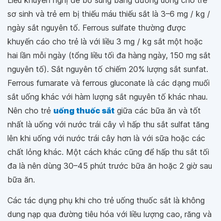
Liều khuyến nghị để bổ sung bằng đường uống cho trẻ
sơ sinh và trẻ em bị thiếu máu thiếu sắt là 3–6 mg / kg /
ngày sắt nguyên tố. Ferrous sulfate thường được
khuyến cáo cho trẻ là với liều 3 mg / kg sắt một hoặc
hai lần mỗi ngày (tổng liều tối đa hàng ngày, 150 mg sắt
nguyên tố). Sắt nguyên tố chiếm 20% lượng sắt sunfat.
Ferrous fumarate và ferrous gluconate là các dạng muối
sắt uống khác với hàm lượng sắt nguyên tố khác nhau.
Nên cho trẻ
uống thuốc sắt
giữa các bữa ăn và tốt
nhất là uống với nước trái cây vì hấp thu sắt sulfat tăng
lên khi uống với nước trái cây hơn là với sữa hoặc các
chất lỏng khác. Một cách khác cũng để hấp thu sắt tối
đa là nên dùng 30–45 phút trước bữa ăn hoặc 2 giờ sau
bữa ăn.
Các tác dụng phụ khi cho trẻ uống thuốc sắt là không
dung nạp qua đường tiêu hóa với liều lượng cao, răng và