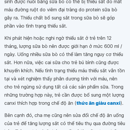
sinh được nuôi bằng sữa bò có thể bị thiếu sắt do mất
máu đường ruột do viêm đại tràng do protein sữa bò
gây ra. Thiếu chất bổ sung sắt trong sữa bò sẽ góp
phần vào tình trạng thiếu sắt.
Khi phát hiện hoặc nghi ngờ thiếu sắt ở trẻ trên 12
tháng, lượng sữa bò nên được giới hạn ở mức 600 ml /
ngày. Uống nhiều sữa bò có thể làm tăng nguy cơ thiếu
sắt. Hơn nữa, việc cai sữa cho trẻ bú bình cũng được
khuyến khích. Nếu tình trạng thiếu máu thiếu sắt vẫn tồn
tại và xét nghiệm thấy phân dương tính với máu, nên
cho trẻ ngừng sử dụng tất cả các sản phẩm sữa. Trong
những trường hợp này, trẻ cần được bổ sung một lượng
canxi thích hợp trong chế độ ăn (
thức ăn giàu canxi
).
Bên cạnh đó, cha mẹ cũng nên sửa đổi chế độ ăn uống
của trẻ để tăng lượng sắt có thể tiêu thụ qua đường tiêu