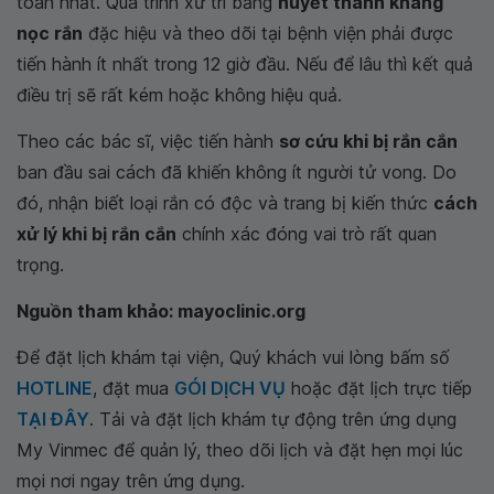
toàn nhất. Quá trình xử trí bằng
huyết thanh kháng
nọc rắn
đặc hiệu và theo dõi tại bệnh viện phải được
tiến hành ít nhất trong 12 giờ đầu. Nếu để lâu thì kết quả
điều trị sẽ rất kém hoặc không hiệu quả.
Theo các bác sĩ, việc tiến hành
sơ cứu khi bị rắn cắn
ban đầu sai cách đã khiến không ít người tử vong. Do
đó, nhận biết loại rắn có độc và trang bị kiến thức
cách
xử lý khi bị rắn cắn
chính xác đóng vai trò rất quan
trọng.
Nguồn tham khảo: mayoclinic.org
Để đặt lịch khám tại viện, Quý khách vui lòng bấm số
HOTLINE
, đặt mua
GÓI DỊCH VỤ
hoặc đặt lịch trực tiếp
TẠI ĐÂY
. Tải và đặt lịch khám tự động trên ứng dụng
My Vinmec để quản lý, theo dõi lịch và đặt hẹn mọi lúc
mọi nơi ngay trên ứng dụng.