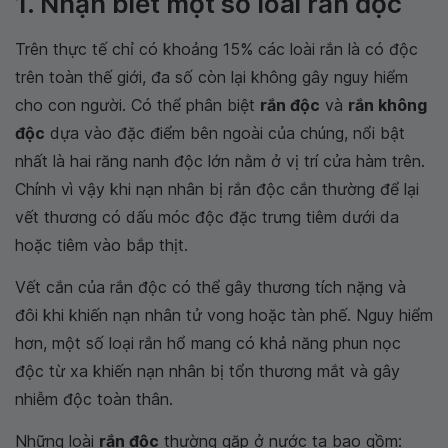
1. Nhận biết một số loài rắn độc
Trên thực tế chỉ có khoảng 15% các loài rắn là có độc
trên toàn thế giới, đa số còn lại không gây nguy hiểm
cho con người. Có thể phân biệt
rắn độc
và
rắn không
độc
dựa vào đặc điểm bên ngoài của chúng, nổi bật
nhất là hai răng nanh độc lớn nằm ở vị trí cửa hàm trên.
Chính vì vậy khi nạn nhân bị rắn độc cắn thường để lại
vết thương có dấu móc độc đặc trưng tiêm dưới da
hoặc tiêm vào bắp thịt.
Vết cắn của rắn độc có thể gây thương tích nặng và
đôi khi khiến nạn nhân tử vong hoặc tàn phế. Nguy hiểm
hơn, một số loại rắn hổ mang có khả năng phun nọc
độc từ xa khiến nạn nhân bị tổn thương mắt và gây
nhiễm độc toàn thân.
Những loài
rắn độc
thường gặp ở nước ta bao gồm: