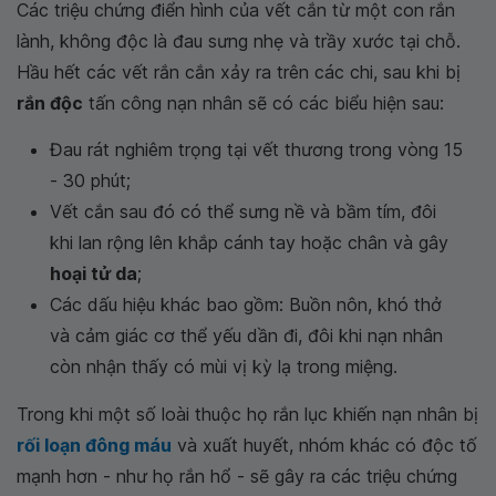
Các triệu chứng điển hình của vết cắn từ một con rắn
lành, không độc là đau sưng nhẹ và trầy xước tại chỗ.
Hầu hết các vết rắn cắn xảy ra trên các chi, sau khi bị
rắn độc
tấn công nạn nhân sẽ có các biểu hiện sau:
Đau rát nghiêm trọng tại vết thương trong vòng 15
- 30 phút;
Vết cắn sau đó có thể sưng nề và bầm tím, đôi
khi lan rộng lên khắp cánh tay hoặc chân và gây
hoại tử da
;
Các dấu hiệu khác bao gồm: Buồn nôn, khó thở
và cảm giác cơ thể yếu dần đi, đôi khi nạn nhân
còn nhận thấy có mùi vị kỳ lạ trong miệng.
Trong khi một số loài thuộc họ rắn lục khiến nạn nhân bị
rối loạn đông máu
và xuất huyết, nhóm khác có độc tố
mạnh hơn - như họ rắn hổ - sẽ gây ra các triệu chứng