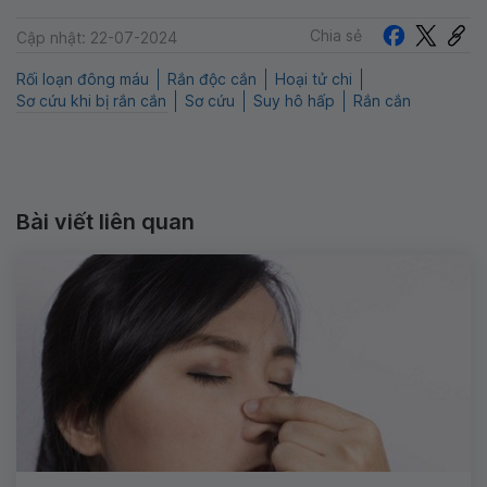
Chia sẻ
Cập nhật: 22-07-2024
Rối loạn đông máu
Rắn độc cắn
Hoại tử chi
Sơ cứu khi bị rắn cắn
Sơ cứu
Suy hô hấp
Rắn cắn
Bài viết liên quan