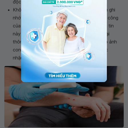
độc của cơ thể;
Không nên cố bắt con rắn. Thay vào đó nên ghi
nhớ màu sắc, hình dạng và phương thức tấn công
của chúng để có thể mô tả với bác sĩ, thông tin
này sẽ có ích trong điều trị. Nếu có điện thoại
thông minh bên mình và thuận tiện, hãy chụp ảnh
con rắn từ khoảng cách an toàn để giúp việc
nhận dạng được dễ dàng hơn.