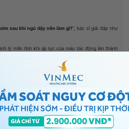
ớm sau khi ngủ dậy nên làm gì?
”, bác sĩ giải đáp như
nh lý mãn tính khi áp lực của máu tác động lên thành
ra nhiều áp lực cho tim (tăng gánh nặng cho tim) và là
ghiêm trọng như: Tai biến mạch máu não, suy tim, bệnh
ẩn đoán và chiến lược điều trị của các bác sĩ chuyên
tuân theo hướng dẫn điều trị cập nhật của Hiệp hội Tim
 cập nhật của ESC năm 2018, tùy vào mức độ nghiêm
rở lên;
mHg trở lên;