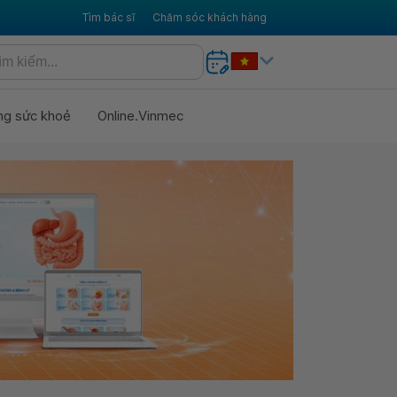
Tìm bác sĩ
Chăm sóc khách hàng
ng sức khoẻ
Online.Vinmec