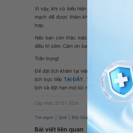
Vì vậy, khi có biểu hiện huyết áp tăng cao
mạch để được thăm khám và tư vấn phương
hợp.
Nếu bạn còn thắc mắc, bạn có thể đến c
điều trị sớm. Cảm ơn bạn đã tin tưởng và gử
Trân trọng!
Để đặt lịch khám tại viện, Quý khách vui lò
lịch trực tiếp
TẠI ĐÂY
. Tải và đặt lịch khám
lịch và đặt hẹn mọi lúc mọi nơi ngay trên ứn
Cập nhật: 22-07-2024
Tim mạch
QnA
Bốc hỏa
Tăng huyết áp
Hu
Bài viết liên quan