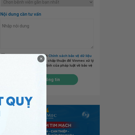
Nội dung cần tư vấn
Tôi đã đọc và đồng ý với
Chính sách bảo vệ dữ liệu
×
cá nhân của Vinmec
và chấp thuận để Vinmec xử lý
DLCN của tôi theo quy định của pháp luật về bảo vệ
DLCN.
*
Gửi thông tin