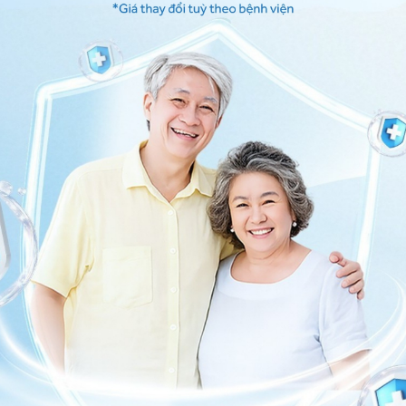
 sau ngủ dậy, bạn nên đến cơ sở y tế chuyên khoa Tim
 án điều trị cũng như cách sinh hoạt hàng ngày phù
ơ sở y tế thuộc
Hệ thống Y tế Vinmec
thăm khám và
i câu hỏi đến Vinmec. Chúc bạn có thật nhiều sức khỏe.
ng bấm số
HOTLINE
, đặt mua
GÓI DỊCH VỤ
hoặc đặt
 tự động trên ứng dụng My Vinmec để quản lý, theo dõi
g dụng.
Chia sẻ
yết áp cao