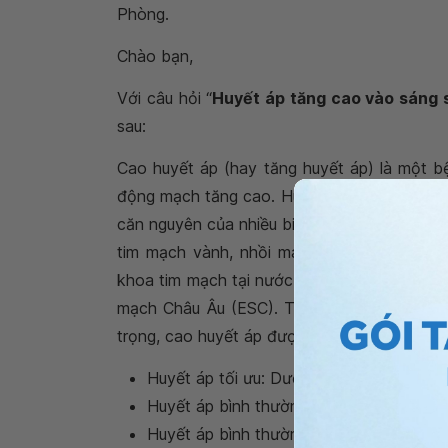
Phòng.
Chào bạn,
Với câu hỏi “
Huyết áp tăng cao vào sáng s
sau:
Cao huyết áp (hay tăng huyết áp) là một bệ
động mạch tăng cao. Huyết áp tăng cao gây 
căn nguyên của nhiều biến chứng tim mạch n
tim mạch vành, nhồi máu cơ tim,... Việc ch
khoa tim mạch tại nước ta hiện nay thường 
mạch Châu Âu (ESC). Theo hướng dẫn mới
trọng, cao huyết áp được phân loại như sau:
Huyết áp tối ưu: Dưới 120/80 mmHg;
Huyết áp bình thường: Từ 120/80 mmHg t
Huyết áp bình thường cao: Từ 130/85 m