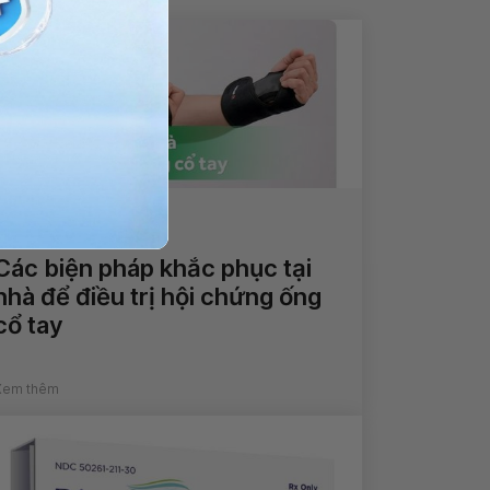
Các biện pháp khắc phục tại
nhà để điều trị hội chứng ống
cổ tay
Xem thêm