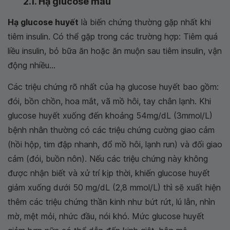
2.1. Hạ glucose máu
Hạ glucose huyết
là biến chứng thường gặp nhất khi
tiêm insulin. Có thể gặp trong các trường hợp: Tiêm quá
liều insulin, bỏ bữa ăn hoặc ăn muộn sau tiêm insulin, vận
động nhiều...
Các triệu chứng rõ nhất của hạ glucose huyết bao gồm:
đói, bồn chồn, hoa mắt, vã mồ hôi, tay chân lạnh. Khi
glucose huyết xuống đến khoảng 54mg/dL (3mmol/L)
bệnh nhân thường có các triệu chứng cường giao cảm
(hồi hộp, tim đập nhanh, đổ mồ hôi, lạnh run) và đối giao
cảm (đói, buồn nôn). Nếu các triệu chứng này không
được nhận biết và xử trí kịp thời, khiến glucose huyết
giảm xuống dưới 50 mg/dL (2,8 mmol/L) thì sẽ xuất hiện
thêm các triệu chứng thần kinh như bứt rứt, lú lẫn, nhìn
mờ, mệt mỏi, nhức đầu, nói khó. Mức glucose huyết