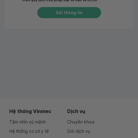
theo quy định của pháp luật về bảo vệ DLCN.
*
Gửi thông tin
Hệ thống Vinmec
Dịch vụ
Tầm nhìn sứ mệnh
Chuyên khoa
Hệ thống cơ sở y tế
Gói dịch vụ