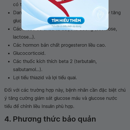
có thể gây tăng glucose máu.
Danazol: dùng cùng với Insulin do có thể gây tăng
glucose máu và nhiễm toan ceton.
Các thuốc có chứa tá dược là đường (sacarose,
lactose...).
Các hormon bản chất progesteron liều cao.
Glucocorticoid.
Các thuốc kích thích beta 2 (terbutalin,
salbutamol...).
Lợi tiểu thiazid và lợi tiểu quai.
Đối với các trường hợp này, bệnh nhân cần đặc biệt chú
ý tăng cường giám sát glucose máu và glucose nước
tiểu để chỉnh liều Insulin phù hợp.
4. Phương thức bảo quản