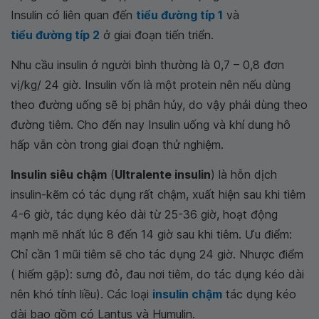
Insulin có liên quan đến
tiểu đường típ 1
và
tiểu đường típ 2
ở giai đoạn tiến triển.
Nhu cầu insulin ở người bình thường là 0,7 – 0,8 đơn
vị/kg/ 24 giờ. Insulin vốn là một protein nên nếu dùng
theo đường uống sẽ bị phân hủy, do vậy phải dùng theo
đường tiêm. Cho đến nay Insulin uống và khí dung hô
hấp vẫn còn trong giai đoạn thử nghiệm.
Insulin siêu chậm
(
Ultralente insulin
) là hỗn dịch
insulin-kẽm có tác dụng rất chậm, xuất hiện sau khi tiêm
4-6 giờ, tác dụng kéo dài từ 25-36 giờ, hoạt động
mạnh mẽ nhất lúc 8 đến 14 giờ sau khi tiêm. Ưu điểm:
Chỉ cần 1 mũi tiêm sẽ cho tác dụng 24 giờ. Nhược điểm
( hiếm gặp): sưng đỏ, đau nơi tiêm, do tác dụng kéo dài
nên khó tính liều). Các loại
insulin chậm
tác dụng kéo
dài bao gồm có Lantus và Humulin.