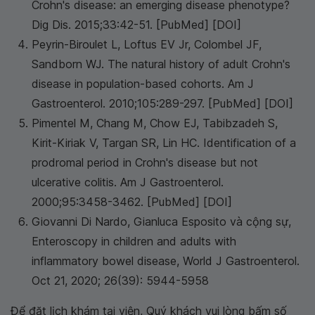
Crohn's disease: an emerging disease phenotype?
Dig Dis
. 2015;33:42-51. [PubMed] [DOI]
Peyrin-Biroulet L, Loftus EV Jr, Colombel JF,
Sandborn WJ. The natural history of adult Crohn's
disease in population-based cohorts.
Am J
Gastroenterol
. 2010;105:289-297. [PubMed] [DOI]
Pimentel M, Chang M, Chow EJ, Tabibzadeh S,
Kirit-Kiriak V, Targan SR, Lin HC. Identification of a
prodromal period in Crohn's disease but not
ulcerative colitis.
Am J Gastroenterol
.
2000;95:3458-3462. [PubMed] [DOI]
Giovanni Di Nardo, Gianluca Esposito và cộng sự,
Enteroscopy in children and adults with
inflammatory bowel disease, World J Gastroenterol.
Oct 21, 2020; 26(39): 5944-5958
Để đặt lịch khám tại viện, Quý khách vui lòng bấm số