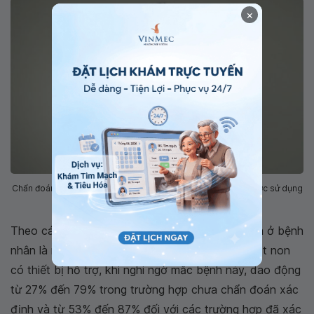
×
Chẩn đoán bệnh viêm ruột ở ruột non ở người trưởng thành được sử dụng
trong 2 trường hợp.
Theo các nghiên cứu, tỷ lệ phát hiện bệnh Crohn ở bệnh
nhân là người trưởng thành thông qua nội soi ruột non
có thiết bị hỗ trợ, khi nghi ngờ mắc bệnh này, dao động
từ 27% đến 79% trong trường hợp chưa chẩn đoán xác
định và từ 53% đến 87% đối với các trường hợp đã xác