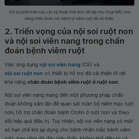
Với sự phát triển của các kỹ thuật hình ảnh cắt lớp như chụp MRI, khả
năng chẩn đoán các bệnh lý viêm ruột đã cải thiện.
2. Triển vọng của nội soi ruột non
và nội soi viên nang trong chẩn
đoán bệnh viêm ruột
Việc ứng dụng
nội soi viên nang
(CE) và
nội soi ruột non
có thiết bị hỗ trợ đã cải thiện rõ rệt
khả năng
chẩn đoán bệnh viêm ruột ở ruột non
.
Nội soi viên nang mang đến một phương pháp chẩn
đoán không xâm lấn để quan sát toàn bộ niêm mạc ruột
non, hỗ trợ chẩn đoán bệnh Crohn ở ruột non và theo
dõi hiệu quả điều trị. Tuy nhiên, nội soi viên nang có một
số hạn chế khi áp dụng cho bệnh nhân mắc bệnh viêm
ruột, bao gồm độ đặc hiệu thấp, không thể điều trị và