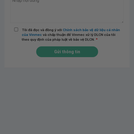
Tôi đã đọc và đồng ý với
Chính sách bảo vệ dữ liệu cá nhân
của Vinmec
và chấp thuận để Vinmec xử lý DLCN của tôi
theo quy định của pháp luật về bảo vệ DLCN.
*
Gửi thông tin