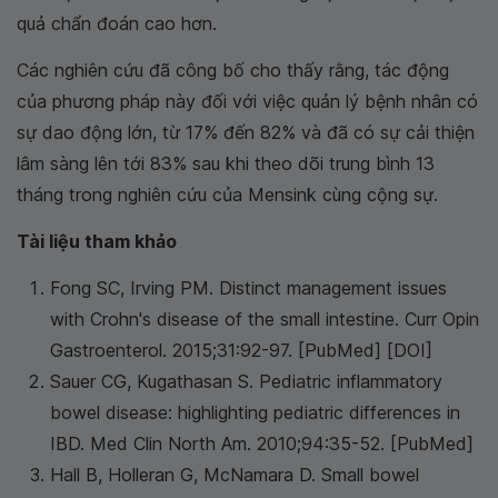
quả chẩn đoán cao hơn.
Các nghiên cứu đã công bố cho thấy rằng, tác động
của phương pháp này đối với việc quản lý bệnh nhân có
sự dao động lớn, từ 17% đến 82% và đã có sự cải thiện
lâm sàng lên tới 83% sau khi theo dõi trung bình 13
tháng trong nghiên cứu của Mensink cùng cộng sự.
Tài liệu tham khảo
Fong SC, Irving PM. Distinct management issues
with Crohn's disease of the small intestine.
Curr Opin
Gastroenterol
. 2015;31:92-97. [PubMed] [DOI]
Sauer CG, Kugathasan S. Pediatric inflammatory
bowel disease: highlighting pediatric differences in
IBD.
Med Clin North Am
. 2010;94:35-52. [PubMed]
Hall B, Holleran G, McNamara D. Small bowel