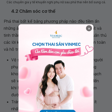
Các chuyên gia y tế khuyến nghị phụ nữ sau phá thai nên bổ sung cá.
4.2 Chăm sóc cơ thể
Phá thai bất kể bằng phương pháp nào đều tiềm ẩn
những ảnh hưởng tiêu cực đến sức khỏe thể chất và
×
tinh thần của chị em. Bên cạnh đó, chị em nên tuân thủ
các lời khuyên từ bác sĩ sản khoa để đảm bảo an toàn
và hỗ trợ quá trình hồi phục nhanh chóng:
Vệ sinh vùng kín cẩn thận: Sau khi phá thai, người
phụ nữ sẽ có hiện tượng ra máu âm đạo trong
khoảng 10 ngày. Hãy chú ý giữ gìn vùng kín sạch
sẽ và thay băng vệ sinh thường xuyên cho đến
khi hết ra máu, ngăn ngừa nguy cơ viêm nhiễm
đường sinh dục.
Tránh quan hệ tình dục: Kiêng quan hệ trong ít
nhất 6 tuần (1 tháng rưỡi) sau khi phá thai.