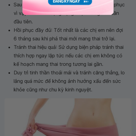
Sau khi phá thai, cơ thể cần thời gian để hồi phục
vì vậy tránh lao động nặng nhọc trong vài tuần
đầu tiên.
Hồi phục đầy đủ: Tốt nhất là các chị em nên đợi
6 tháng sau khi phá thai mới mang thai trở lại.
Tránh thai hiệu quả: Sử dụng biện pháp tránh thai
thích hợp ngay lập tức nếu các chị em không có
kế hoạch mang thai trong tương lai gần.
Duy trì tinh thần thoải mái và tránh căng thẳng, lo
lắng quá mức để không ảnh hưởng xấu đến sức
khỏe cũng như chu kỳ kinh nguyệt.