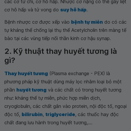
các cơ tứ chi, cơ hô hấp. Nhược cơ nặng có thể gây liệt
cơ hô hấp và tử vong do
suy hô hấp
.
Bệnh nhược cơ được xếp vào
bệnh tự miễn
do có các
tự kháng thể chống lại thụ thể Acetylcholin trên màng tế
bào tại các vùng tiếp nối thần kinh cơ hậu synap.
2. Kỹ thuật thay huyết tương là
gì?
Thay huyết tương
(Plasma exchange - PEX) là
phương pháp kỹ thuật dùng máy lọc nhằm loại bỏ một
phần
huyết tương
và các chất có trong huyết tương
như: kháng thể tự miễn, phức hợp miễn dịch,
cryoglobulin, các chất gắn vào protein, nội độc tố, ngoại
độc tố,
bilirubin
,
triglyceride
, các thuốc hay độc
chất đang lưu hành trong huyết tương,....