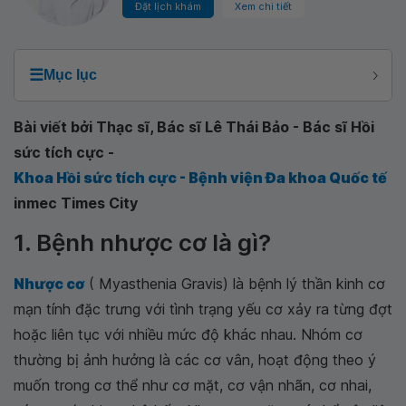
Đặt lịch khám
Xem chi tiết
☰
Mục lục
Bài viết bởi Thạc sĩ, Bác sĩ Lê Thái Bảo - Bác sĩ Hồi
sức tích cực -
Khoa Hồi sức tích cực - Bệnh viện Đa khoa Quốc tế
inmec Times City
1. Bệnh nhược cơ là gì?
Nhược cơ
( Myasthenia Gravis) là bệnh lý thần kinh cơ
mạn tính đặc trưng với tình trạng yếu cơ xảy ra từng đợt
hoặc liên tục với nhiều mức độ khác nhau. Nhóm cơ
thường bị ảnh hưởng là các cơ vân, hoạt động theo ý
muốn trong cơ thể như cơ mặt, cơ vận nhãn, cơ nhai,