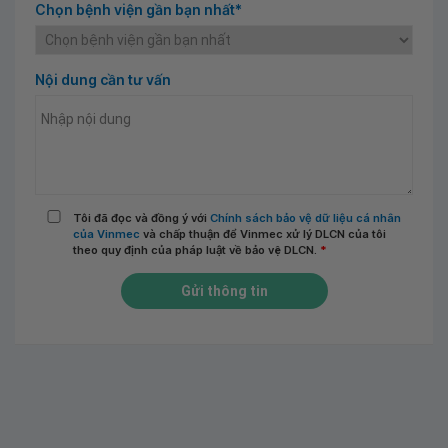
Chọn bệnh viện gần bạn nhất*
Nội dung cần tư vấn
Tôi đã đọc và đồng ý với
Chính sách bảo vệ dữ liệu cá nhân
của Vinmec
và chấp thuận để Vinmec xử lý DLCN của tôi
theo quy định của pháp luật về bảo vệ DLCN.
*
Gửi thông tin