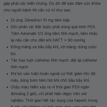
gặp phải các biến chứng. Do đó để bảo đảm sức khỏe
cho người bệnh thì cần xử trí như sau:
Dị ứng: Dimedron 10 mg tiêm bắp
Sốc phản vệ: Bắt buộc phải dừng quá trình PEX.
Tiêm Adrenalin 1/3 ống tiêm tĩnh mạch, tiêm nhắc
lại nếu cần cho đến khi HATT > 90 mmHg
Đông màng và bầu bẫy khí, vỡ màng: dừng cuộc
lọc
Tắc hay tuột catheter tĩnh mạch: đặt lại catheter
tĩnh mạch
Khí lọt vào tuần hoàn ngoài cơ thể: giảm tốc độ
máu, dùng bơm tiêm hút khí chỗ bầu bầy khí.
Chảy máu: hiếm xảy ra vì thời gian PEX ngắn
(khoảng 2 giờ), chỉ phát hiện đƣợc trên xét
nghiệm. Thời gian hết tác dụng của heperin trong
6 giờ, nên không có biểu hiện chảy máu trên lâm