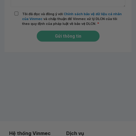
Tôi đã đọc và đồng ý với
Chính sách bảo vệ dữ liệu cá nhân
của Vinmec
và chấp thuận để Vinmec xử lý DLCN của tôi
theo quy định của pháp luật về bảo vệ DLCN.
*
Gửi thông tin
Hệ thống Vinmec
Dịch vụ