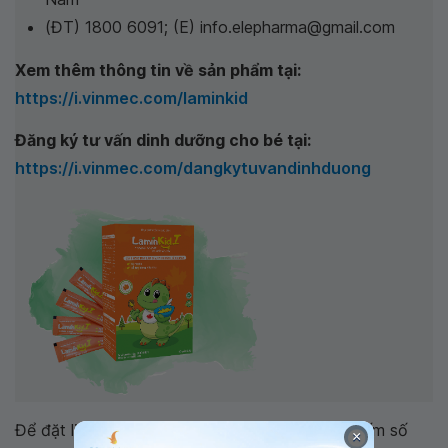
Nam
(ĐT) 1800 6091; (E) info.elepharma@gmail.com
Xem thêm thông tin về sản phẩm tại:
https://i.vinmec.com/laminkid
Đăng ký tư vấn dinh dưỡng cho bé tại:
https://i.vinmec.com/dangkytuvandinhduong
Để đặt lịch khám tại viện, Quý khách vui lòng bấm số
×