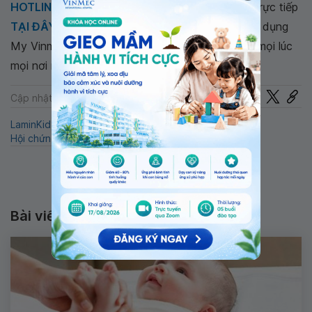
HOTLINE
, đặt mua
GÓI DỊCH VỤ
hoặc đặt lịch trực tiếp
TẠI ĐÂY
. Tải và đặt lịch khám tự động trên ứng dụng
My Vinmec để quản lý, theo dõi lịch và đặt hẹn mọi lúc
mọi nơi ngay trên ứng dụng.
Chia sẻ
Cập nhật: 22-07-2024
LaminKid
Trẻ quấy khóc
QnA
Hô hấp
Nhi
Hội chứng ngưng thở khi ngủ
Bài viết liên quan