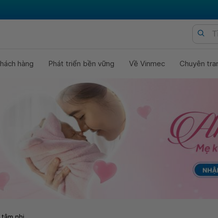
hách hàng
Phát triển bền vững
Về Vinmec
Chuyên tra
 tâm nhi