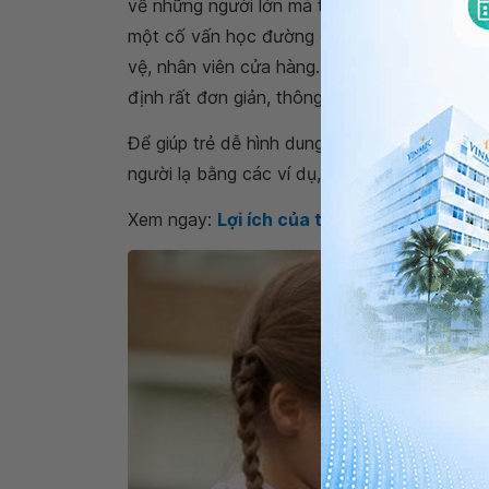
về những người lớn mà trẻ có thể tìm đến để
một cố vấn học đường đáng tin cậy... Hãy c
vệ, nhân viên cửa hàng..., để con bạn có th
định rất đơn giản, thông qua áo đồng phục, b
Để giúp trẻ dễ hình dung hơn, cha mẹ nên đ
người lạ bằng các ví dụ, minh họa sinh động 
Xem ngay:
Lợi ích của tương tác xã hội th