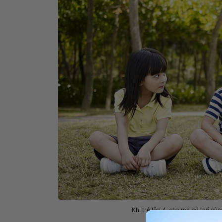
Khi trẻ lên 4, cha mẹ có thể cùn