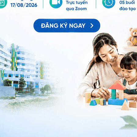
 được giúp đỡ, ví dụ như một phụ huynh, một giáo viên,
hỉ ra những nhân vật có thẩm quyền như nhân viên bảo
ể xác định những người lạ có thể giúp đỡ. Cách xác
ảng tên hay vị trí ngồi làm việc.
iểm qua những điều trẻ nên và không nên làm khi gặp
và dễ hiểu.
ể hiện qua nhóm trẻ