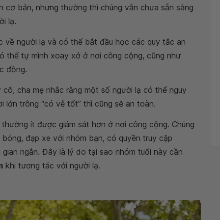
àn cơ bản, nhưng thường thì chúng vẫn chưa sẵn sàng
i lạ.
c về người lạ và có thể bắt đầu học các quy tắc an
ó thể tự mình xoay xở ở nơi công cộng, cũng như
c đồng.
y cô, cha mẹ nhắc rằng một số người lạ có thể nguy
 lớn trông “có vẻ tốt” thì cũng sẽ an toàn.
i thường ít được giám sát hơn ở nơi công cộng. Chúng
á bóng, đạp xe với nhóm bạn, có quyền truy cập
i gian ngắn. Đây là lý do tại sao nhóm tuổi này cần
m
khi tương tác với người lạ.