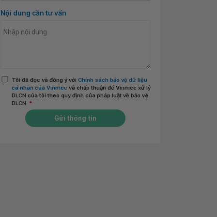
Nội dung cần tư vấn
Tôi đã đọc và đồng ý với
Chính sách bảo vệ dữ liệu
cá nhân của Vinmec
và chấp thuận để Vinmec xử lý
DLCN của tôi theo quy định của pháp luật về bảo vệ
DLCN.
*
Gửi thông tin