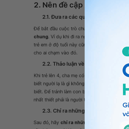
2. Nên đề cập về người lạ 
2.1. Đưa ra các quy tắc an toàn ch
Để bắt đầu cuộc trò chuyện về người lạ với t
chung
. Ví dụ khi đi ra ngoài, hãy yêu cầu t
trẻ em ở độ tuổi này cũng nên được biết về
cho ai chạm vào đó.
2.2. Thảo luận về khái niệm người l
Khi trẻ lên 4, cha mẹ có thể cùng con
thảo l
biết người lạ là gì không?”
. Nếu trẻ không biế
biết. Để tránh làm con bạn sợ hãi một cách 
nhất thiết phải là người tốt hay xấu - chỉ là 
2.3. Chỉ ra những người lớn mà trẻ 
Sau đó, hãy
chỉ ra những người lớn mà trẻ