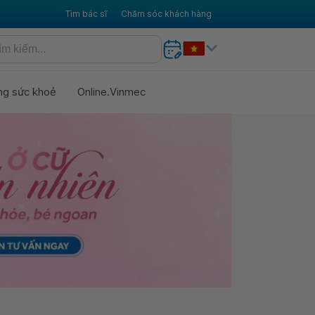
Tìm bác sĩ
Chăm sóc khách hàng
ng sức khoẻ
Online.Vinmec