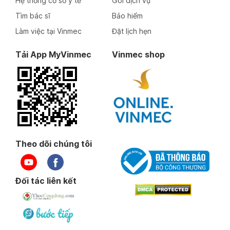
Hệ thống cơ sở y tế
Gói dịch vụ
Tìm bác sĩ
Bảo hiểm
Làm việc tại Vinmec
Đặt lịch hẹn
Tải App MyVinmec
Vinmec shop
Theo dõi chúng tôi
Đối tác liên kết