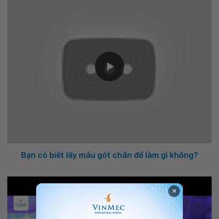
Bạn có biết lấy máu gót chân để làm gì không?
×