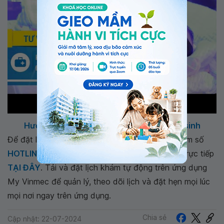
Hướng dẫn chiếu đèn điều trị vàng da sơ sinh
Để đặt lịch khám tại viện, Quý khách vui lòng bấm số
HOTLINE
, đặt mua
GÓI DỊCH VỤ
hoặc đặt lịch trực tiếp
TẠI ĐÂY
. Tải và đặt lịch khám tự động trên ứng dụng
My Vinmec để quản lý, theo dõi lịch và đặt hẹn mọi lúc
mọi nơi ngay trên ứng dụng.
Chia sẻ
Cập nhật: 22-07-2024