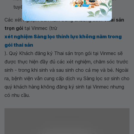
tuyến thượng thận bẩm sinh.
Các xét nghiệm trên nằm trong chương trình
Thai sản
trọn gói
tại Vinmec (trừ
xét nghiệm Sàng lọc thính lực không nằm trong
gói thai sản
). Quý Khách đăng ký Thai sản trọn gói tại Vinmec sẽ
được thực hiện đầy đủ các xét nghiệm, chăm sóc trước
sinh - trong khi sinh và sau sinh cho cả mẹ và bé. Ngoài
ra, bệnh viện vẫn cung cấp dịch vụ Sàng lọc sơ sinh cho
quý khách hàng không đăng ký sinh tại Vinmec nhưng
có nhu cầu.