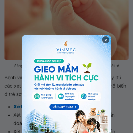
×
Sàng lọc sơ sinh bằng lấy máu gót chân chẩn đoán bệnh ở trẻ
Bệnh viện Đa khoa Quốc tế Vinmec cung cấp đầy đủ
các xét nghiệm giúp sàng lọc sớm các bệnh lý phổ biến
ở trẻ sơ sinh. Các sàng lọc ở Vinmec bao gồm:
Xét nghiệm thiếu hụt men G6PD
Xét nghiệm
định lượng TSH
, T3, T4 để chẩn
đoán suy giáp bẩm sinh
Xét nghiệm 17-OHP nhằm chẩn đoán tăng sản