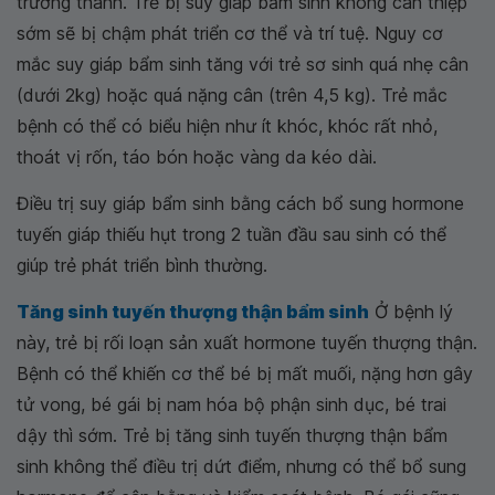
trưởng thành. Trẻ bị suy giáp bẩm sinh không can thiệp
sớm sẽ bị chậm phát triển cơ thể và trí tuệ. Nguy cơ
mắc suy giáp bẩm sinh tăng với trẻ sơ sinh quá nhẹ cân
(dưới 2kg) hoặc quá nặng cân (trên 4,5 kg). Trẻ mắc
bệnh có thể có biểu hiện như ít khóc, khóc rất nhỏ,
thoát vị rốn, táo bón hoặc vàng da kéo dài.
Điều trị suy giáp bẩm sinh bằng cách bổ sung hormone
tuyến giáp thiếu hụt trong 2 tuần đầu sau sinh có thể
giúp trẻ phát triển bình thường.
Tăng sinh tuyến thượng thận bẩm sinh
Ở bệnh lý
này, trẻ bị rối loạn sản xuất hormone tuyến thượng thận.
Bệnh có thể khiến cơ thể bé bị mất muối, nặng hơn gây
tử vong, bé gái bị nam hóa bộ phận sinh dục, bé trai
dậy thì sớm. Trẻ bị tăng sinh tuyến thượng thận bẩm
sinh không thể điều trị dứt điểm, nhưng có thể bổ sung