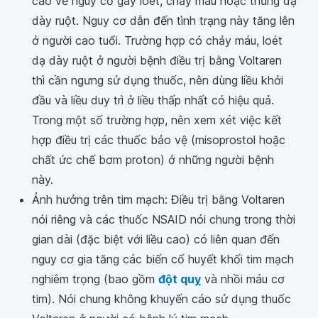
cáo về nguy cơ gây loét, chảy máu hoặc thủng dạ
dày ruột. Nguy cơ dẫn đến tình trạng này tăng lên
ở người cao tuổi. Trường hợp có chảy máu, loét
dạ dày ruột ở người bệnh điều trị bằng Voltaren
thì cần ngưng sử dụng thuốc, nên dùng liều khởi
đầu và liều duy trì ở liều thấp nhất có hiệu quả.
Trong một số trường hợp, nên xem xét việc kết
hợp điều trị các thuốc bảo vệ (misoprostol hoặc
chất ức chế bơm proton) ở những người bệnh
này.
Ảnh hưởng trên tim mạch: Điều trị bằng Voltaren
nói riêng và các thuốc NSAID nói chung trong thời
gian dài (đặc biệt với liều cao) có liên quan đến
nguy cơ gia tăng các biến cố huyết khối tim mạch
nghiêm trọng (bao gồm
đột quỵ
và nhồi máu cơ
tim). Nói chung không khuyến cáo sử dụng thuốc