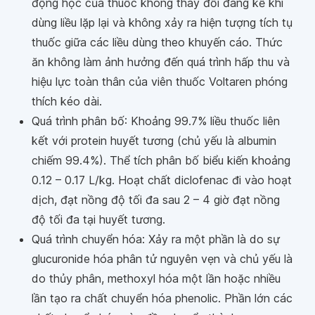
động học của thuốc không thay đổi đáng kể khi
dùng liều lặp lại và không xảy ra hiện tượng tích tụ
thuốc giữa các liều dùng theo khuyến cáo. Thức
ăn không làm ảnh hưởng đến quá trình hấp thu và
hiệu lực toàn thân của viên thuốc Voltaren phóng
thích kéo dài.
Quá trình phân bố: Khoảng 99.7% liều thuốc liên
kết với protein huyết tương (chủ yếu là albumin
chiếm 99.4%). Thể tích phân bố biểu kiến khoảng
0.12 – 0.17 L/kg. Hoạt chất diclofenac đi vào hoạt
dịch, đạt nồng độ tối đa sau 2 – 4 giờ đạt nồng
độ tối đa tại huyết tương.
Quá trình chuyển hóa: Xảy ra một phần là do sự
glucuronide hóa phân tử nguyên vẹn và chủ yếu là
do thủy phân, methoxyl hóa một lần hoặc nhiều
lần tạo ra chất chuyển hóa phenolic. Phần lớn các