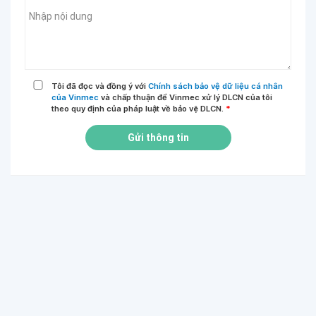
Tôi đã đọc và đồng ý với
Chính sách bảo vệ dữ liệu cá nhân
của Vinmec
và chấp thuận để Vinmec xử lý DLCN của tôi
theo quy định của pháp luật về bảo vệ DLCN.
*
Gửi thông tin