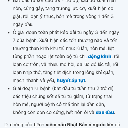
Bắt đầu từ sốt cao 39 - 40 độ, sau đó xuất hiện
nôn, cứng gáy, tăng trương lực cơ, xuất hiện co
giật, rối loạn ý thức, hôn mê trong vòng 1 đến 3
ngày đầu.
Ở giai đoạn toàn phát kéo dài từ ngày 3 đến ngày
7 của bệnh. Xuất hiện các tổn thương não và tổn
thương thần kinh khu trú như: lú lẫn, hôn mê, liệt
từng phần hoặc liệt toàn bộ tứ chi,
động kinh
, rối
loạn cơ tròn, vã nhiều mồ hôi, da lúc đỏ lúc tái, rối
loạn nhịp thở, tăng tiết dịch trong lòng khí quản,
mạch nhanh và yếu,
huyết áp tụt
.
Giai đoạn lui bệnh (bắt đầu từ tuần thứ 2 trở đi)
các triệu chứng sốt sẽ từ từ giảm, từ trạng thái
hôn mê, người bệnh có thể tỉnh lại dần dần,
không còn cơn co cứng, hết nôn ói và
đau đầu
.
Di chứng của bệnh
viêm não Nhật Bản ở người lớn
có