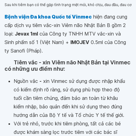
Sau khi tiêm bạn có thể gặp tình trạng mệt mỏi, khó chịu, đau đầu, đau cơ
Bệnh viện Đa khoa Quốc tế Vinmec
hiện đang cung
cấp dịch vụ tiêm vắc-xin Viêm não Nhật Bản B gồm 2
loại:
Jevax 1ml
của Công ty TNHH MTV vắc-xin và
Sinh phẩm số 1 (Việt Nam) +
IMOJEV
0.5ml của Công
ty Sanofi (Pháp).
Tiêm vắc - xin Viêm não Nhật Bản tại Vinmec
có những ưu điểm như:
Nguồn vắc
-
xin Vinmec sử dụng được nhập khẩu
có kiểm định rõ ràng, sử dụng phù hợp theo độ
tuổi cần tiêm chủng, đảm bảo an toàn từ khâu
kiểm nhập, bảo quản đến khi sử dụng theo đúng
hướng dẫn của Bộ Y tế và Tổ chức Y tế thế giới.
Với trẻ nhỏ, trước khi tiêm phòng, tất cả các bé
được khám sàng lọc trước tiêm với các bác sĩ