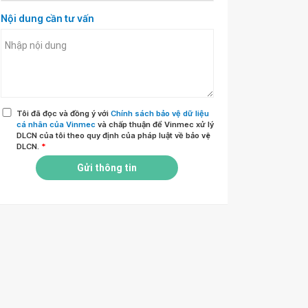
Nội dung cần tư vấn
Tôi đã đọc và đồng ý với
Chính sách bảo vệ dữ liệu
cá nhân của Vinmec
và chấp thuận để Vinmec xử lý
DLCN của tôi theo quy định của pháp luật về bảo vệ
DLCN.
*
Gửi thông tin