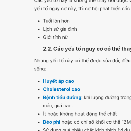
Các yếu tố này là không thể thay đổi được 
yếu tố nguy cơ này, thì cơ hội phát triển c
Tuổi lớn hơn
Lịch sử gia đình
Giới tính nữ
2.2. Các yếu tố nguy cơ có thể tha
Những yếu tố này có thể được sửa đổi, điều 
sống:
Huyết áp cao
Cholesterol cao
Bệnh tiểu đường
: khi lượng đường tro
máu, quá cao.
Ít hoặc không hoạt động thể chất
Béo phì
hoặc có chỉ số khối cơ thể “BMI
Sử dụng quá nhiều chất kích thích (ví 