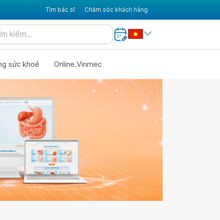
Tìm bác sĩ
Chăm sóc khách hàng
ng sức khoẻ
Online.Vinmec