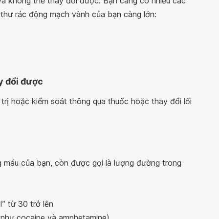
và không thể thay đổi được. Bạn càng có nhiều các
ác thư rác động mạch vành của bạn càng lớn:
y đổi được
trị hoặc kiểm soát thông qua thuốc hoặc thay đổi lối
ng máu của bạn, còn được gọi là lượng đường trong
” từ 30 trở lên
dụ như cocaine và amphetamine)