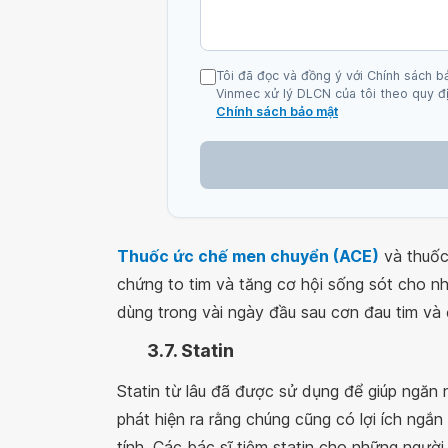
Tôi đã đọc và đồng ý với Chính sách b
Vinmec xử lý DLCN của tôi theo quy đị
Chính sách bảo mật
Thuốc ức chế men chuyển (ACE)
và thuốc 
chứng to tim và tăng cơ hội sống sót cho nh
dùng trong vài ngày đầu sau cơn đau tim và
3.7. Statin
Statin từ lâu đã được sử dụng để giúp ngăn
phát hiện ra rằng chúng cũng có lợi ích ngắ
tính. Các bác sĩ tiêm statin cho những ngườ