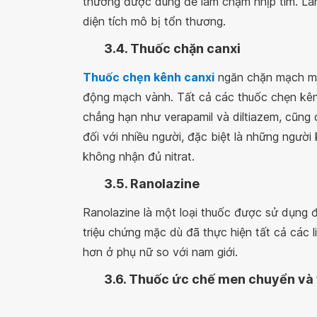
thường được dùng để làm chậm nhịp tim. Làm
diện tích mô bị tổn thương.
3.4. Thuốc chặn canxi
Thuốc chẹn kênh canxi
ngăn chặn mạch máu
động mạch vành. Tất cả các thuốc chẹn kênh
chẳng hạn như verapamil và diltiazem, cũng 
đối với nhiều người, đặc biệt là những ngư
không nhận đủ nitrat.
3.5. Ranolazine
Ranolazine là một loại thuốc được sử dụng đ
triệu chứng mặc dù đã thực hiện tất cả các 
hơn ở phụ nữ so với nam giới.
3.6. Thuốc ức chế men chuyển và t