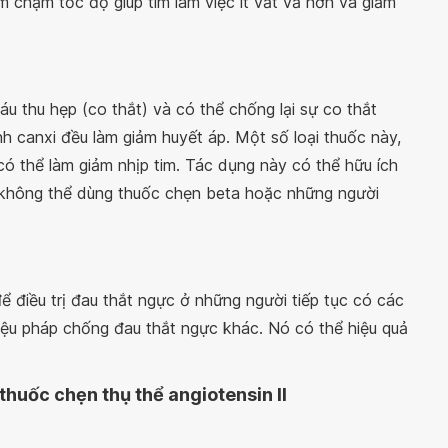
 chậm tốc độ giúp tim làm việc ít vất vả hơn và giảm
 thu hẹp (co thắt) và có thể chống lại sự co thắt
 canxi đều làm giảm huyết áp. Một số loại thuốc này,
có thể làm giảm nhịp tim. Tác dụng này có thể hữu ích
ời không thể dùng thuốc chẹn beta hoặc những người
ể điều trị đau thắt ngực ở những người tiếp tục có các
liệu pháp chống đau thắt ngực khác. Nó có thể hiệu quả
huốc chẹn thụ thể angiotensin II