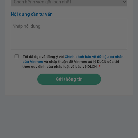
Nội dung cần tư vấn
Tôi đã đọc và đồng ý với
Chính sách bảo vệ dữ liệu cá nhân
của Vinmec
và chấp thuận để Vinmec xử lý DLCN của tôi
theo quy định của pháp luật về bảo vệ DLCN.
*
Gửi thông tin