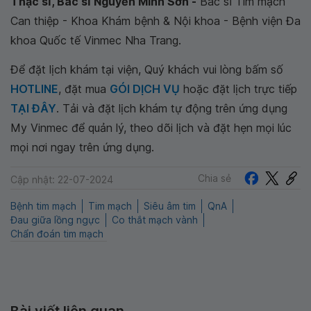
Thạc sĩ, Bác sĩ Nguyễn Minh Sơn -
Bác sĩ Tim mạch
Can thiệp - Khoa Khám bệnh & Nội khoa - Bệnh viện Đa
khoa Quốc tế Vinmec Nha Trang.
Để đặt lịch khám tại viện, Quý khách vui lòng bấm số
HOTLINE
, đặt mua
GÓI DỊCH VỤ
hoặc đặt lịch trực tiếp
TẠI ĐÂY
. Tải và đặt lịch khám tự động trên ứng dụng
My Vinmec để quản lý, theo dõi lịch và đặt hẹn mọi lúc
mọi nơi ngay trên ứng dụng.
Chia sẻ
Cập nhật: 22-07-2024
Bệnh tim mạch
Tim mạch
Siêu âm tim
QnA
Đau giữa lồng ngực
Co thắt mạch vành
Chẩn đoán tim mạch