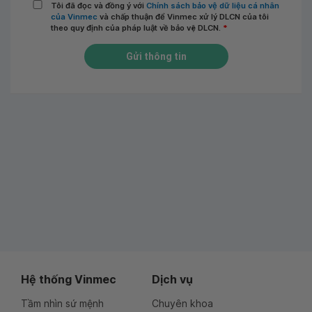
Tôi đã đọc và đồng ý với
Chính sách bảo vệ dữ liệu cá nhân
của Vinmec
và chấp thuận để Vinmec xử lý DLCN của tôi
theo quy định của pháp luật về bảo vệ DLCN.
*
Gửi thông tin
Hệ thống Vinmec
Dịch vụ
Tầm nhìn sứ mệnh
Chuyên khoa