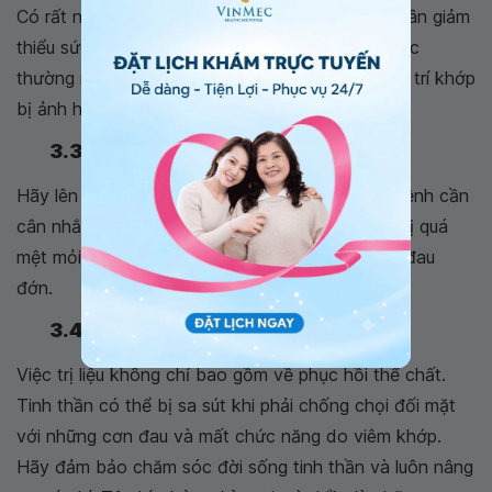
Có rất nhiều loại thiết bị khác nhau giúp bệnh nhân giảm
thiểu sức tải lên khớp khi thực hiện các công việc
thường ngày ở nhà hoặc tại cơ quan. Tùy vào vị trí khớp
bị ảnh hưởng sẽ chọn loại thiết bị phù hợp.
3.3. Sống chậm lại
Hãy lên một kế hoạch nghỉ ngơi hợp lý. Người bệnh cần
cân nhắc nhịp nhàng các hoạt động để không bị quá
mệt mỏi, và không để khớp phải cử động trong đau
đớn.
3.4. Để ý đến đời sống tinh thần
Việc trị liệu không chỉ bao gồm về phục hồi thể chất.
Tinh thần có thể bị sa sút khi phải chống chọi đối mặt
với những cơn đau và mất chức năng do viêm khớp.
Hãy đảm bảo chăm sóc đời sống tinh thần và luôn nâng