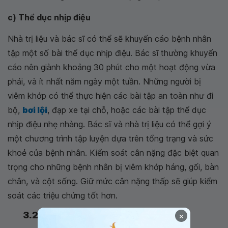
c) Thể dục nhịp điệu
Nhà trị liệu và bác sĩ có thể sẽ khuyến cáo bệnh nhân
tập một số bài thể dục nhịp điệu. Bác sĩ thường khuyến
cáo nên giành khoảng 30 phút cho một hoạt động vừa
phải, và ít nhất năm ngày một tuần. Những người bị
viêm khớp có thể thực hiện các bài tập an toàn như đi
bộ,
bơi lội
, đạp xe tại chỗ, hoặc các bài tập thể dục
nhịp điệu nhẹ nhàng. Bác sĩ và nhà trị liệu có thể gợi ý
một chương trình tập luyện dựa trên tổng trạng và sức
khoẻ của bệnh nhân. Kiểm soát cân nặng đặc biệt quan
trọng cho những bệnh nhân bị viêm khớp háng, gối, bàn
chân, và cột sống. Giữ mức cân nặng thấp sẽ giúp kiểm
soát các triệu chứng tốt hơn.
3.2. Các thiết bị đặc biệt
×