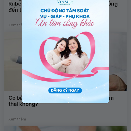
Rubella IgM 0,12 và IgG 278,6 có ảnh hưởng
đến thai nhi không?
Xem thêm
Có bắt buộc phải siêu âm đầu dò khi khám
thai không?
Xem thêm