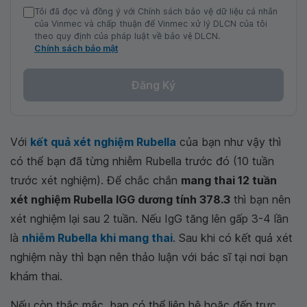
Tôi đã đọc và đồng ý với Chính sách bảo vệ dữ liệu cá nhân
của Vinmec và chấp thuận để Vinmec xử lý DLCN của tôi
theo quy định của pháp luật về bảo vệ DLCN.
Chính sách bảo mật
Đăng Ký
Với
kết quả xét nghiệm Rubella
của bạn như vậy thì
có thể bạn đã từng nhiễm Rubella trước đó (10 tuần
trước xét nghiệm). Để chắc chắn
mang thai 12 tuần
xét nghiệm Rubella IGG dương tính 378.3
thì bạn nên
xét nghiệm lại sau 2 tuần. Nếu IgG tăng lên gấp 3-4 lần
là
nhiễm Rubella khi mang thai
. Sau khi có kết quả xét
nghiệm này thì bạn nên thảo luận với bác sĩ tại nơi bạn
khám thai.
Nếu còn thắc mắc, bạn có thể liên hệ hoặc đến trực