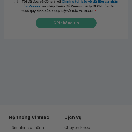
Tôi đã đọc và đồng ý với
Chính sách bảo vệ dữ liệu cá nhân
của Vinmec
và chấp thuận để Vinmec xử lý DLCN của tôi
theo quy định của pháp luật về bảo vệ DLCN.
*
Gửi thông tin
Hệ thống Vinmec
Dịch vụ
Tầm nhìn sứ mệnh
Chuyên khoa