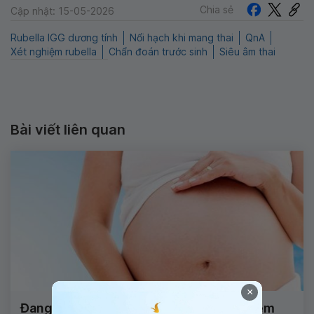
Chia sẻ
Cập nhật: 15-05-2026
Rubella IGG dương tính
Nổi hạch khi mang thai
QnA
Xét nghiệm rubella
Chẩn đoán trước sinh
Siêu âm thai
Bài viết liên quan
×
Đang mang thai mà có kết quả xét nghiệm