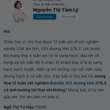
Thạc sĩ, Bác sĩ nội trú,
Nguyễn Thị Tâm Lý
Đặt lịch khám
Xem chi tiết
Hỏi
Chào bác sĩ. Khi thai được 12 tuần em đi xét nghiệm:
rubella IGM âm tính, IGG dương tính 378.3. Lúc trước
khi mang thai 4 tuần em có bị sưng hạch, đau rát cổ
họng và nổi mẩn đỏ ở chân. Đi khám bác sĩ là bị sưng
hạch bạch huyết. Hiện tại em không còn nổi mẩn nữa,
nhưng hạch ở cổ vẫn còn. Vậy bác sĩ cho em hỏi
mang
thai 12 tuần xét nghiệm
Rubella IGG dương tính
378.3
có ảnh hưởng tới thai nhi không
? Mong bác sĩ tư vấn
giúp em. Em xin cảm ơn bác sĩ.
Ngô Thị Tố Hảo
(1998)