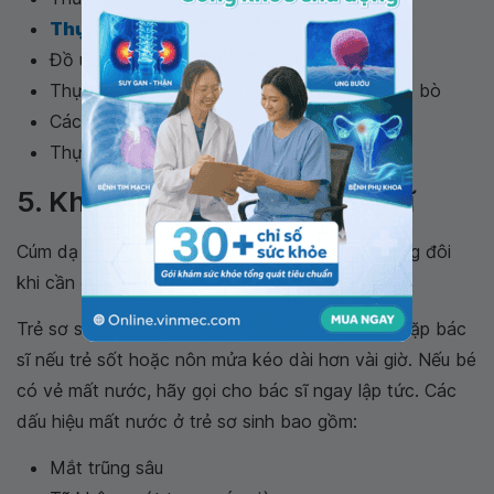
Thực phẩm giàu chất xơ
Đồ uống có cồn
Thực phẩm khó tiêu hóa, chẳng hạn như thịt bò
Các sản phẩm từ sữa
Thực phẩm nhiều đường
5. Khi nào cần đến gặp bác sĩ
Cúm dạ dày thường tự khỏi trong vài ngày nhưng đôi
khi cần đến sự chăm sóc của bác sĩ.
Trẻ sơ sinh và trẻ em bị cúm dạ dày nên được gặp bác
sĩ nếu trẻ sốt hoặc nôn mửa kéo dài hơn vài giờ. Nếu bé
có vẻ mất nước, hãy gọi cho bác sĩ ngay lập tức. Các
dấu hiệu mất nước ở trẻ sơ sinh bao gồm:
Mắt trũng sâu