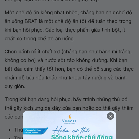
Một chế độ ăn kiêng nhạt nhẽo, chẳng hạn như chế độ
ăn uống BRAT là một chế độ ăn tốt để tuân theo trong
khi bạn hồi phục. Các loại thực phẩm giàu tinh bột, ít
chất xơ trong chế độ ăn uống.
Chọn bánh mì ít chất xơ (chẳng hạn như bánh mì trắng,
không có bơ) và nước sốt táo không đường. Khi bạn
bắt đầu cảm thấy tốt hơn, bạn có thể bổ sung các thực
phẩm dễ tiêu hóa khác như khoai tây nướng và bánh
quy giòn.
Trong khi bạn đang hồi phục, hãy tránh những thứ có
thể gây kích ứng dạ dày của bạn hoặc có thể gây thêm
×
các cơn buồn nôn hoặc tiêu chảy, bao gồm:
Thức ăn béo hoặc nhiều dầu mỡ
Thức ăn cay