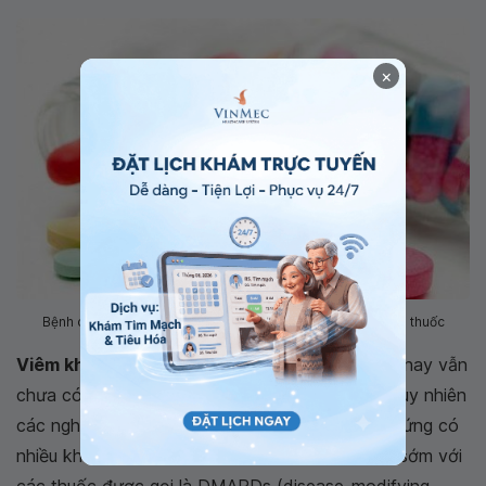
×
Bệnh có khả năng thuyên giảm nếu được điều trị sớm bằng thuốc
Viêm khớp dạng thấp
là bệnh tự miễn nên hiện nay vẫn
chưa có phương pháp điều trị khỏi hoàn toàn. Tuy nhiên
các nghiên cứu lâm sàng chỉ ra rằng các triệu chứng có
nhiều khả năng thuyên giảm khi điều trị bắt đầu sớm với