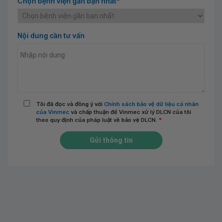
Chọn bệnh viện gần bạn nhất*
Nội dung cần tư vấn
Tôi đã đọc và đồng ý với
Chính sách bảo vệ dữ liệu cá nhân
của Vinmec
và chấp thuận để Vinmec xử lý DLCN của tôi
theo quy định của pháp luật về bảo vệ DLCN.
*
Gửi thông tin