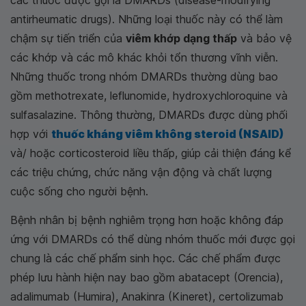
các thuốc được gọi là DMARDs (disease-modifying
antirheumatic drugs). Những loại thuốc này có thể làm
chậm sự tiến triển của
viêm khớp dạng thấp
và bảo vệ
các khớp và các mô khác khỏi tổn thương vĩnh viễn.
Những thuốc trong nhóm DMARDs thường dùng bao
gồm methotrexate, leflunomide, hydroxychloroquine và
sulfasalazine. Thông thường, DMARDs được dùng phối
hợp với
thuốc kháng viêm không steroid (NSAID)
và/ hoặc corticosteroid liều thấp, giúp cải thiện đáng kể
các triệu chứng, chức năng vận động và chất lượng
cuộc sống cho người bệnh.
Bệnh nhân bị bệnh nghiêm trọng hơn hoặc không đáp
ứng với DMARDs có thể dùng nhóm thuốc mới được gọi
chung là các chế phẩm sinh học. Các chế phẩm được
phép lưu hành hiện nay bao gồm abatacept (Orencia),
adalimumab (Humira), Anakinra (Kineret), certolizumab