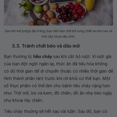
Sau khi mổ polyp đại tràng, bạn nên hạn chế bổ sung chất xơ như rau và
trái cây chưa nấu chín.
3.3. Tránh chất béo và dầu mỡ
Bạn thường bị
tiêu chảy
sau khi cắt bỏ ruột. Vì ruột già
của bạn đột ngột ngắn lại, thức ăn đã tiêu hóa không
có đủ thời gian để di chuyển (hoặc có nhiều thời gian để
hình thành phân rắn) trước khi rời khỏi cơ thể bạn. Một
số thực phẩm có thể làm cho bệnh tiêu chảy nặng hơn
như: Thịt mỡ, bơ và kem, đồ chiên, đồ ăn nhẹ béo ngậy
như khoai tây chiên.
Tiêu chảy thường sẽ hết sau vài tuần. Sau đó, bạn có