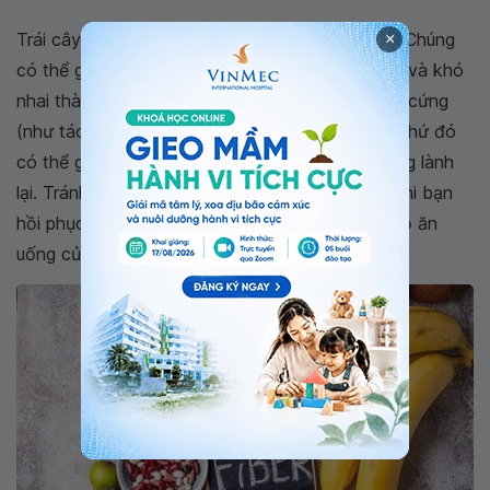
Trái cây và rau chưa nấu chín có nhiều chất xơ. Chúng
×
có thể giòn (như cà rốt) hoặc dai (như cần tây) và khó
nhai thành từng miếng nhỏ. Chúng có thể có vỏ cứng
(như táo) hoặc hạt khó tiêu hóa. Tất cả những thứ đó
có thể gây kích ứng ruột già của bạn khi nó đang lành
lại. Tránh những thực phẩm này trong vài tuần khi bạn
hồi phục, sau đó, từ từ thêm chúng trở lại chế độ ăn
uống của bạn.