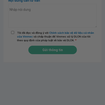
Nội dung cần tư vấn
Tôi đã đọc và đồng ý với
Chính sách bảo vệ dữ liệu cá nhân
của Vinmec
và chấp thuận để Vinmec xử lý DLCN của tôi
theo quy định của pháp luật về bảo vệ DLCN.
*
Gửi thông tin