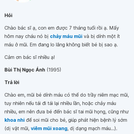
Hỏi
Chào bác sĩ ạ, con em được 7 tháng tuổi rồi ạ. Mấy
hôm nay cháu nó bị
chảy máu mũi
và bị dính một ít
máu ở mũi. Em đang lo lắng không biết bé bị sao ạ.
Cảm ơn bác sĩ nhiều ạ!
Bùi Thị Ngọc Ánh
(1995)
Trả lời
Chào em, mũi bé dính máu có thể do trầy niêm mạc mũi,
tuy nhiên nếu tái đi tái lại nhiều lần, hoặc chảy máu
nhiều, em nên đưa bé đến bác sĩ tai mũi họng, cũng như
khoa nhi
để soi mũi cho bé, giúp phát hiện bệnh lý sớm
(dị vật mũi,
viêm mũi xoang
, dị dạng mạch máu...).