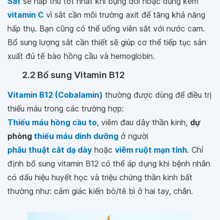
Sắt
sẽ hấp thu tốt nhất khi bụng đói hoặc dùng kèm
vitamin C
vì sắt cần môi trường axit để tăng khả năng
hấp thụ. Bạn cũng có thể uống viên sắt với nước cam.
Bổ sung lượng sắt cần thiết sẽ giúp cơ thể tiếp tục sản
xuất đủ tế bào hồng cầu và hemoglobin.
2.2 Bổ sung Vitamin B12
Vitamin B12 (Cobalamin)
thường được dùng để điều trị
thiếu máu trong các trường hợp:
Thiếu máu hồng cầu to
, viêm đau dây thần kinh,
dự
phòng
thiếu máu dinh dưỡng
ở người
phẫu thuật cắt dạ dày
hoặc
viêm ruột mạn tính
. Chỉ
định bổ sung vitamin B12 có thể áp dụng khi bệnh nhân
có dấu hiệu huyết học và triệu chứng thần kinh bất
thường như: cảm giác kiến bò/tê bì ở hai tay, chân.