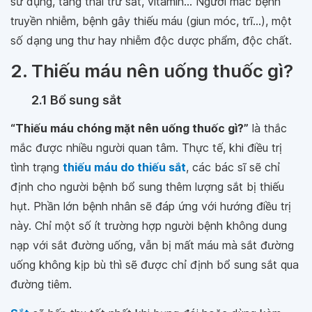
sử dụng, tăng thải trừ sắt, vitamin... Người mắc bệnh
truyền nhiễm, bệnh gây thiếu máu (giun móc, trĩ...), một
số dạng ung thư hay nhiễm độc dược phẩm, độc chất.
2. Thiếu máu nên uống thuốc gì?
2.1 Bổ sung sắt
“Thiếu máu chóng mặt nên uống thuốc gì?”
là thắc
mắc được nhiều người quan tâm. Thực tế, khi điều trị
tình trạng
thiếu máu do thiếu sắt
, các bác sĩ sẽ chỉ
định cho người bệnh bổ sung thêm lượng sắt bị thiếu
hụt. Phần lớn bệnh nhân sẽ đáp ứng với hướng điều trị
này. Chỉ một số ít trường hợp người bệnh không dung
nạp với sắt đường uống, vẫn bị mất máu mà sắt đường
uống không kịp bù thì sẽ được chỉ định bổ sung sắt qua
đường tiêm.