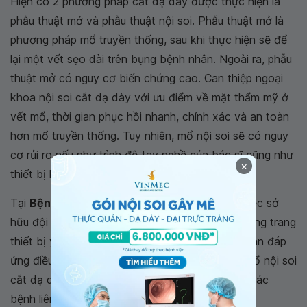
Hiện có 2 phương pháp cắt dạ dày được thực hiện là
phẫu thuật mở và phẫu thuật nội soi. Phẫu thuật mở là
phương pháp mổ truyền thống, sau khi thực hiện sẽ để
lại một vết sẹo dài trên bụng bệnh nhân. Ngoài ra, phẫu
thuật mở có nguy cơ biến chứng cao. Can thiệp ngoại
khoa nội soi cắt dạ dày với ưu điểm về mặt thẩm mỹ ở
vết mổ, thời gian phục hồi nhanh, chính xác và an toàn
hơn mổ truyền thống. Tuy nhiên, mổ nội soi sẽ có nguy
cơ rủi ro nếu như trình độ tay nghề của bác sĩ cũng như
×
thiết bị hỗ trợ không đạt chất lượng cao.
Tại
Bệnh viện Đa khoa Quốc tế Vinmec
với việc sở
hữu đội ngũ bác sĩ giàu kinh nghiệm cùng hệ thống trang
thiết bị y tế hiện đại, đảm bảo vô trùng hoàn toàn đáp
ứng điều kiện tiêu chuẩn khắt khe để áp dụng mổ nội soi
cắt dạ dày kết hợp nạo vét hạch trong điều trị các
bệnh liên quan đến dạ dày tá tràng.