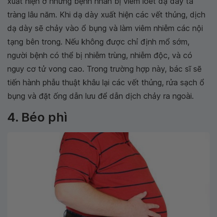
xuất hiện ở những bệnh nhân bị viêm loét dạ dày tá
tràng lâu năm. Khi dạ dày xuất hiện các vết thủng, dịch
dạ dày sẽ chảy vào ổ bụng và làm viêm nhiễm các nội
tạng bên trong. Nếu không được chỉ định mổ sớm,
người bệnh có thể bị nhiễm trùng, nhiễm độc, và có
nguy cơ tử vong cao. Trong trường hợp này, bác sĩ sẽ
tiến hành phẫu thuật khâu lại các vết thủng, rửa sạch ổ
bụng và đặt ống dẫn lưu để dẫn dịch chảy ra ngoài.
4. Béo phì