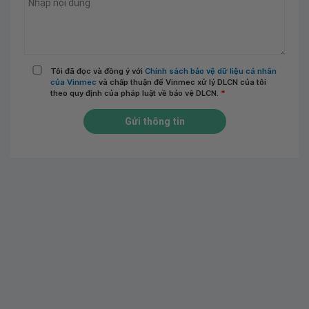
Tôi đã đọc và đồng ý với
Chính sách bảo vệ dữ liệu cá nhân
của Vinmec
và chấp thuận để Vinmec xử lý DLCN của tôi
theo quy định của pháp luật về bảo vệ DLCN.
*
Gửi thông tin