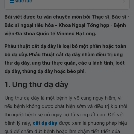
☰
Mục lục
Bài viết được tư vấn chuyên môn bởi Thạc sĩ, Bác sĩ -
Bác sĩ ngoại tiêu hóa -
Khoa Ngoại Tổng hợp - Bệnh
viện Đa khoa Quốc tế Vinmec Hạ Long
.
Phẫu thuật cắt dạ dày là loại bỏ một phần hoặc toàn
bộ dạ dày. Phẫu thuật cắt dạ dày nhằm điều trị ung
thư dạ dày, ung thư thực quản, các u lành tính, loét
dạ dày, thủng dạ dày hoặc béo phì.
1. Ung thư dạ dày
Ung thư dạ dày là một bệnh lý vô cùng nguy hiểm, vì
nếu bệnh không được phát hiện sớm và điều trị kịp thời
thì người bệnh sẽ có nguy cơ tử vong rất cao. Đối với
bệnh lý này,
cắt dạ dày
được xem là phương pháp hiệu
quả để chấm dứt bệnh hoặc làm chậm tiến triển của